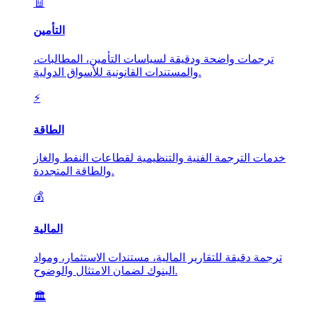
🧾
التأمين
ترجمات واضحة ودقيقة لسياسات التأمين، المطالبات،
والمستندات القانونية للأسواق الدولية.
⚡
الطاقة
خدمات الترجمة الفنية والتنظيمية لقطاعات النفط والغاز
والطاقة المتجددة.
💰
المالية
ترجمة دقيقة للتقارير المالية، مستندات الاستثمار، ومواد
البنوك لضمان الامتثال والوضوح.
🏛️