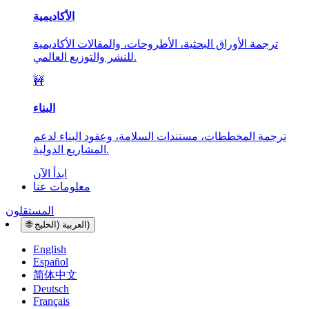
الأكاديمية
ترجمة الأوراق البحثية، الأطروحات، والمقالات الأكاديمية
للنشر والتوزيع العالمي.
🚧
البناء
ترجمة المخططات، مستندات السلامة، وعقود البناء لدعم
المشاريع الدولية.
ابدأ الآن
معلومات عنا
المستقلون
العربية (الخليج)
🌐
English
Español
简体中文
Deutsch
Français