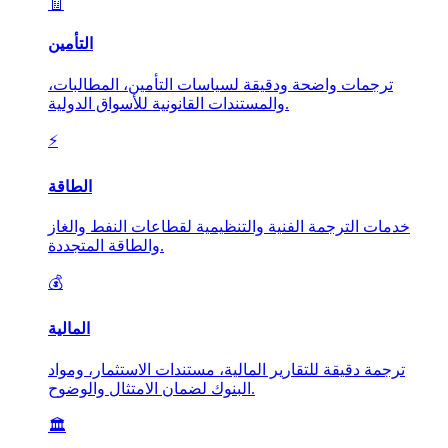
🧾
التأمين
ترجمات واضحة ودقيقة لسياسات التأمين، المطالبات،
والمستندات القانونية للأسواق الدولية.
⚡
الطاقة
خدمات الترجمة الفنية والتنظيمية لقطاعات النفط والغاز
والطاقة المتجددة.
💰
المالية
ترجمة دقيقة للتقارير المالية، مستندات الاستثمار، ومواد
البنوك لضمان الامتثال والوضوح.
🏛️