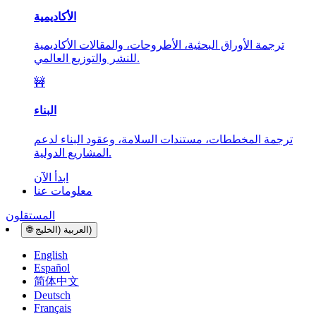
الأكاديمية
ترجمة الأوراق البحثية، الأطروحات، والمقالات الأكاديمية
للنشر والتوزيع العالمي.
🚧
البناء
ترجمة المخططات، مستندات السلامة، وعقود البناء لدعم
المشاريع الدولية.
ابدأ الآن
معلومات عنا
المستقلون
العربية (الخليج)
🌐
English
Español
简体中文
Deutsch
Français