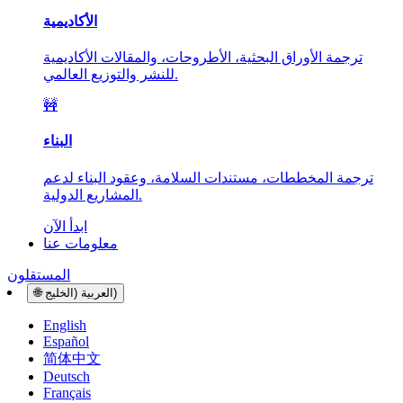
الأكاديمية
ترجمة الأوراق البحثية، الأطروحات، والمقالات الأكاديمية
للنشر والتوزيع العالمي.
🚧
البناء
ترجمة المخططات، مستندات السلامة، وعقود البناء لدعم
المشاريع الدولية.
ابدأ الآن
معلومات عنا
المستقلون
العربية (الخليج)
🌐
English
Español
简体中文
Deutsch
Français