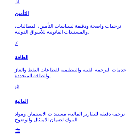
🧾
التأمين
ترجمات واضحة ودقيقة لسياسات التأمين، المطالبات،
والمستندات القانونية للأسواق الدولية.
⚡
الطاقة
خدمات الترجمة الفنية والتنظيمية لقطاعات النفط والغاز
والطاقة المتجددة.
💰
المالية
ترجمة دقيقة للتقارير المالية، مستندات الاستثمار، ومواد
البنوك لضمان الامتثال والوضوح.
🏛️