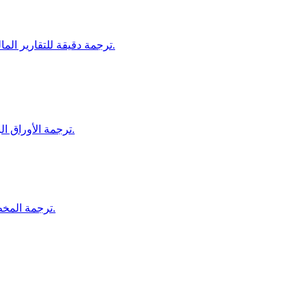
ترجمة دقيقة للتقارير المالية، مستندات الاستثمار، ومواد البنوك لضمان الامتثال والوضوح.
ترجمة الأوراق البحثية، الأطروحات، والمقالات الأكاديمية للنشر والتوزيع العالمي.
ترجمة المخططات، مستندات السلامة، وعقود البناء لدعم المشاريع الدولية.