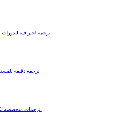
ترجمة احترافية للدورات التدريبية، وحدات التدريب، ومنصات التعليم للمتعلمين العالميين.
ترجمة دقيقة للمستندات الفنية، كتيبات السلامة، وتعليمات العمليات لقطاع التصنيع.
ترجمات متخصصة لكتيبات، مستندات الامتثال، ومواد التسويق في صناعة السيارات.