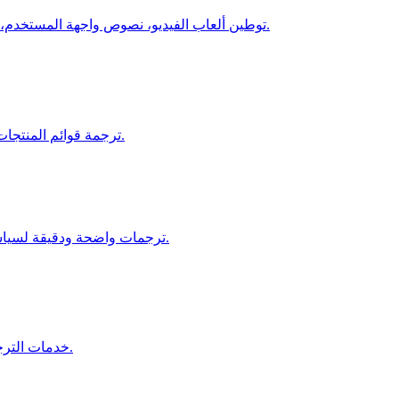
توطين ألعاب الفيديو، نصوص واجهة المستخدم، الحوارات، والمحتوى داخل اللعبة لتجارب متعددة اللغات غامرة.
ترجمة قوائم المنتجات، صفحات الدفع، والتواصل مع العملاء لزيادة المبيعات العالمية.
ترجمات واضحة ودقيقة لسياسات التأمين، المطالبات، والمستندات القانونية للأسواق الدولية.
خدمات الترجمة الفنية والتنظيمية لقطاعات النفط والغاز والطاقة المتجددة.