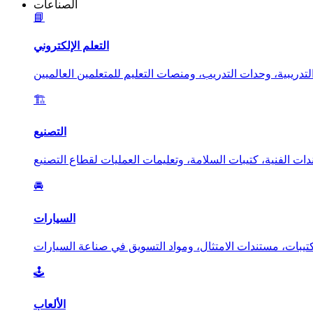
الصناعات
📘
التعلم الإلكتروني
🏗️
التصنيع
🚘
السيارات
🕹️
الألعاب