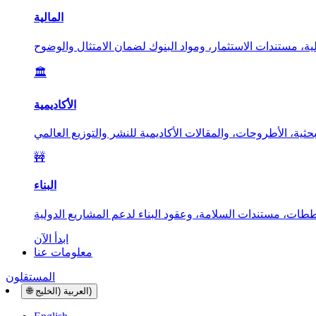
المالية
🏛️
الأكاديمية
🚧
البناء
ابدأ الآن
معلومات عنا
المستقلون
العربية (الخليج)
🌐