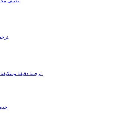
تكييف محتواك ليتناسب مع لغات وثقافات مختلفة لزيادة التفاعل العالمي.
ترجمة شاملة وتوطين المواقع للوصول إلى الجماهير الدولية بفعالية.
ترجمة دقيقة ومتكيفة ثقافياً للعناوين الفرعية للفيديوهات والأفلام والتعليم الإلكتروني.
خدمات ترجمة معتمدة للمستندات القانونية والرسمية، بالقرب منك.