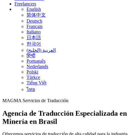
Freelancers
English
简体中文
Deutsch
Français
Italiano
日本語
한국어
العربية (الخليج)
हिन्दी
Português
Nederlands
Polski
Türkçe
Tiếng Việt
ไทย
MAGMA
Servicios de Traducción
Agencia de Traducción Especializada en
Minería en Brasil
Ofrecemos servicios de traducción de alta calidad para la industria