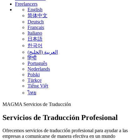
Freelancers
English
简体中文
Deutsch
Français
Italiano
日本語
한국어
العربية (الخليج)
हिन्दी
Português
Nederlands
Polski
Türkçe
Tiếng Việt
ไทย
MAGMA
Servicios de Traducción
Servicios de Traducción Profesional
Ofrecemos servicios de traducción profesional para ayudar a las
empresas a comunicarse de manera efectiva en un mundo