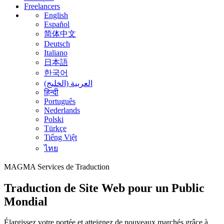
Freelancers
English
Español
简体中文
Deutsch
Italiano
日本語
한국어
العربية (الخليج)
हिन्दी
Português
Nederlands
Polski
Türkçe
Tiếng Việt
ไทย
MAGMA
Services de Traduction
Traduction de Site Web pour un Public
Mondial
Élargissez votre portée et atteignez de nouveaux marchés grâce à