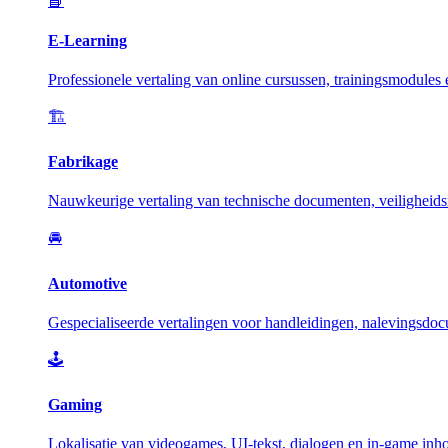
📘
E-Learning
Professionele vertaling van online cursussen, trainingsmodules
🏗️
Fabrikage
Nauwkeurige vertaling van technische documenten, veiligheidsm
🚘
Automotive
Gespecialiseerde vertalingen voor handleidingen, nalevingsdoc
🕹️
Gaming
Lokalisatie van videogames, UI-tekst, dialogen en in-game inh