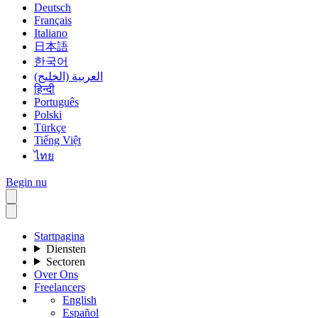
Deutsch
Français
Italiano
日本語
한국어
العربية (الخليج)
हिन्दी
Português
Polski
Türkçe
Tiếng Việt
ไทย
Begin nu
Startpagina
Diensten
Sectoren
Over Ons
Freelancers
English
Español