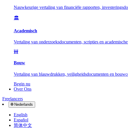
Nauwkeurige vertaling van financiële rapporten, investeringsd
🏛️
Academisch
Vertaling van onderzoeksdocumenten, scripties en academische 
🚧
Bouw
Vertaling van blauwdrukken, veiligheidsdocumenten en bouwcon
Begin nu
Over Ons
Freelancers
🌐
Nederlands
English
Español
简体中文