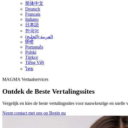
简体中文
Deutsch
Français
Italiano
日本語
한국어
العربية (الخليج)
हिन्दी
Português
Polski
Türkçe
Tiếng Việt
ไทย
MAGMA
Vertaalservices
Ontdek de Beste Vertalingssites
Vergelijk en kies de beste vertalingssites voor nauwkeurige en snelle
Neem contact met ons op
Begin nu