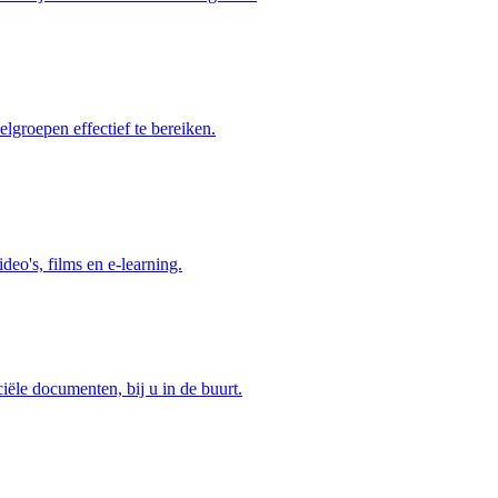
elgroepen effectief te bereiken.
deo's, films en e-learning.
ciële documenten, bij u in de buurt.