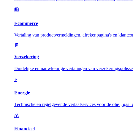
🛍️
Ecommerce
Vertaling van productvermeldingen, afrekenpagina's en klantc
🧾
Verzekering
Duidelijke en nauwkeurige vertalingen van verzekeringspolisse
⚡
Energie
Technische en regelgevende vertaalservices voor de olie-, gas-
💰
Financieel