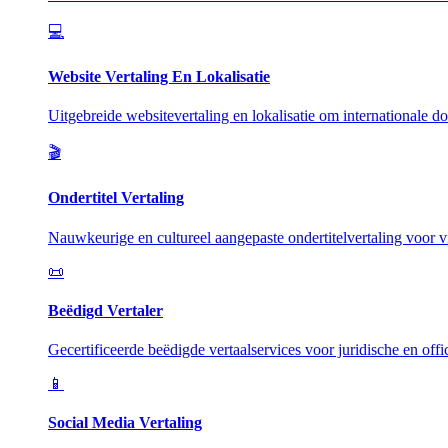
💻
Website Vertaling En Lokalisatie
Uitgebreide websitevertaling en lokalisatie om internationale do
🎬
Ondertitel Vertaling
Nauwkeurige en cultureel aangepaste ondertitelvertaling voor vi
📜
Beëdigd Vertaler
Gecertificeerde beëdigde vertaalservices voor juridische en offi
📱
Social Media Vertaling