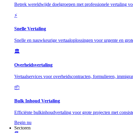
Betrek wereldwijde doelgroepen met professionele vertaling vo
⚡
Snelle Vertaling
Snelle en nauwkeurige vertaaloplossingen voor urgente en grot
🏛️
Overheidsvertaling
Vertaalservices voor overheidscontracten, formulieren, immigrat
📦
Bulk Inhoud Vertaling
Efficiënte bulkinhoudvertaling voor grote projecten met consiste
Begin nu
Sectoren