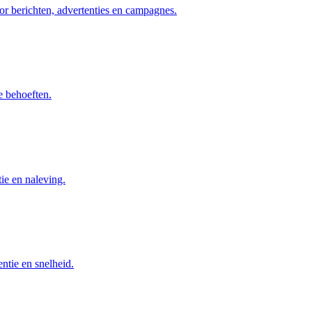
or berichten, advertenties en campagnes.
e behoeften.
ie en naleving.
ntie en snelheid.