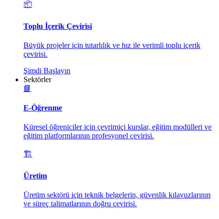
📦
Toplu İçerik Çevirisi
Büyük projeler için tutarlılık ve hız ile verimli toplu içerik
çevirisi.
Şimdi Başlayın
Sektörler
📘
E-Öğrenme
Küresel öğreniciler için çevrimiçi kurslar, eğitim modülleri ve
eğitim platformlarının profesyonel çevirisi.
🏗️
Üretim
Üretim sektörü için teknik belgelerin, güvenlik kılavuzlarının
ve süreç talimatlarının doğru çevirisi.