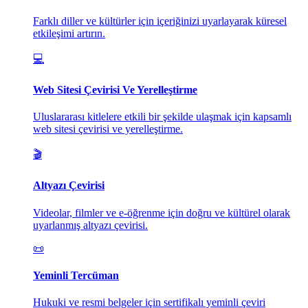
Farklı diller ve kültürler için içeriğinizi uyarlayarak küresel
etkileşimi artırın.
💻
Web Sitesi Çevirisi Ve Yerelleştirme
Uluslararası kitlelere etkili bir şekilde ulaşmak için kapsamlı
web sitesi çevirisi ve yerelleştirme.
🎬
Altyazı Çevirisi
Videolar, filmler ve e-öğrenme için doğru ve kültürel olarak
uyarlanmış altyazı çevirisi.
📜
Yeminli Tercüman
Hukuki ve resmi belgeler için sertifikalı yeminli çeviri