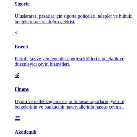
Sigorta
Uluslararası pazarlar için sigorta poliçeleri, talepler ve hukuki
belgelerin net ve doğru çevirisi.
⚡
Enerji
Petrol, gaz ve yenilenebilir enerji sektörleri için teknik ve
düzenleyici çeviri hizmetleri.
💰
Finans
Uyum ve netlik sağlamak için finansal raporların, yatırım
belgelerinin ve bankacılık materyallerinin hassas çevirisi.
🏛️
Akademik