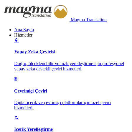
Magma Translation
Ana Sayfa
Hizmetler
🤖
Yapay Zeka Çevirisi
Doğru, ölçeklenebilir ve hızlı yerelleştirme için profesyonel
yapay zeka destekli çeviri hizmetleri.
🌐
Çevrimiçi Çeviri
Dijital içerik ve çevrimiçi platformlar için özel çeviri
hizmetleri.
📝
İçerik Yerelleştirme