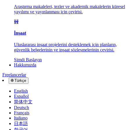
Araştırma makaleleri, tezler ve akademik makalelerin küresel
yayılımı ve yayınlanması için çevirisi.
🚧
İnşaat
Uluslararası inşaat projelerini desteklemek için planların,
güvenlik belgelerinin ve inşaat sözleşmelerinin çevirisi.
Şimdi Başlayın
Hakkımızda
Freelancerlar
🌐
Türkçe
English
Español
简体中文
Deutsch
Français
Italiano
日本語
한국어