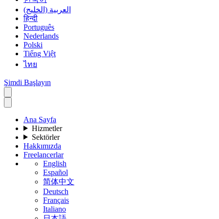
العربية (الخليج)
हिन्दी
Português
Nederlands
Polski
Tiếng Việt
ไทย
Şimdi Başlayın
Ana Sayfa
Hizmetler
Sektörler
Hakkımızda
Freelancerlar
English
Español
简体中文
Deutsch
Français
Italiano
日本語