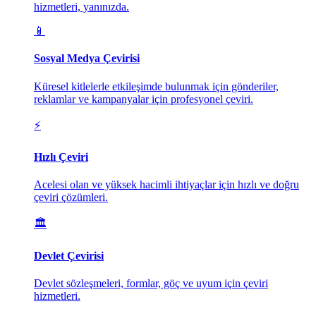
hizmetleri, yanınızda.
📱
Sosyal Medya Çevirisi
Küresel kitlelerle etkileşimde bulunmak için gönderiler,
reklamlar ve kampanyalar için profesyonel çeviri.
⚡
Hızlı Çeviri
Acelesi olan ve yüksek hacimli ihtiyaçlar için hızlı ve doğru
çeviri çözümleri.
🏛️
Devlet Çevirisi
Devlet sözleşmeleri, formlar, göç ve uyum için çeviri
hizmetleri.