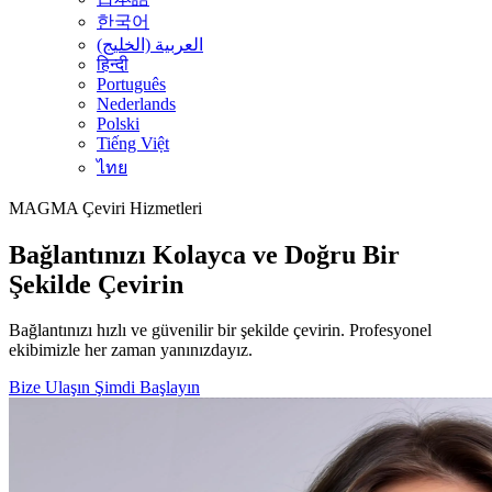
한국어
العربية (الخليج)
हिन्दी
Português
Nederlands
Polski
Tiếng Việt
ไทย
MAGMA
Çeviri Hizmetleri
Bağlantınızı Kolayca ve Doğru Bir
Şekilde Çevirin
Bağlantınızı hızlı ve güvenilir bir şekilde çevirin. Profesyonel
ekibimizle her zaman yanınızdayız.
Bize Ulaşın
Şimdi Başlayın