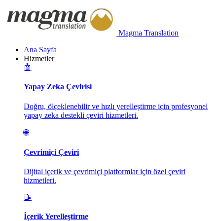
Magma Translation
Ana Sayfa
Hizmetler
🤖
Yapay Zeka Çevirisi
Doğru, ölçeklenebilir ve hızlı yerelleştirme için profesyonel
yapay zeka destekli çeviri hizmetleri.
🌐
Çevrimiçi Çeviri
Dijital içerik ve çevrimiçi platformlar için özel çeviri
hizmetleri.
📝
İçerik Yerelleştirme