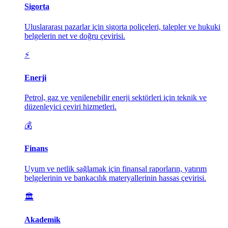
Sigorta
Uluslararası pazarlar için sigorta poliçeleri, talepler ve hukuki
belgelerin net ve doğru çevirisi.
⚡
Enerji
Petrol, gaz ve yenilenebilir enerji sektörleri için teknik ve
düzenleyici çeviri hizmetleri.
💰
Finans
Uyum ve netlik sağlamak için finansal raporların, yatırım
belgelerinin ve bankacılık materyallerinin hassas çevirisi.
🏛️
Akademik