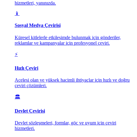
hizmetleri, yanınızda.
📱
Sosyal Medya Çevirisi
Küresel kitlelerle etkileşimde bulunmak için gönderiler,
reklamlar ve kampanyalar için profesyonel çeviri.
⚡
Hızlı Çeviri
Acelesi olan ve yüksek hacimli ihtiyaçlar için hızlı ve doğru
çeviri çözümleri.
🏛️
Devlet Çevirisi
Devlet sözleşmeleri, formlar, göç ve uyum için çeviri
hizmetleri.