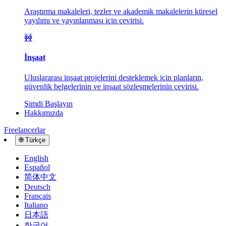
Araştırma makaleleri, tezler ve akademik makalelerin küresel
yayılımı ve yayınlanması için çevirisi.
🚧
İnşaat
Uluslararası inşaat projelerini desteklemek için planların,
güvenlik belgelerinin ve inşaat sözleşmelerinin çevirisi.
Şimdi Başlayın
Hakkımızda
Freelancerlar
🌐
Türkçe
English
Español
简体中文
Deutsch
Français
Italiano
日本語
한국어