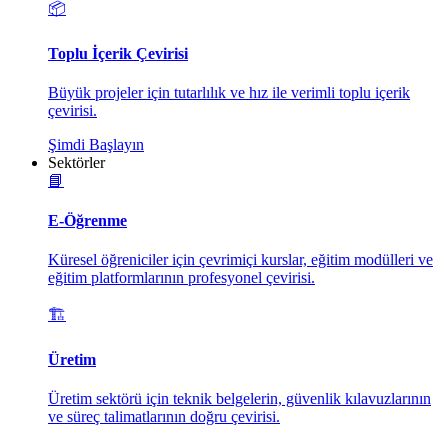
📦
Toplu İçerik Çevirisi
Büyük projeler için tutarlılık ve hız ile verimli toplu içerik
çevirisi.
Şimdi Başlayın
Sektörler
📘
E-Öğrenme
Küresel öğreniciler için çevrimiçi kurslar, eğitim modülleri ve
eğitim platformlarının profesyonel çevirisi.
🏗️
Üretim
Üretim sektörü için teknik belgelerin, güvenlik kılavuzlarının
ve süreç talimatlarının doğru çevirisi.