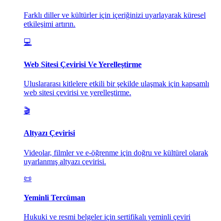
Farklı diller ve kültürler için içeriğinizi uyarlayarak küresel
etkileşimi artırın.
💻
Web Sitesi Çevirisi Ve Yerelleştirme
Uluslararası kitlelere etkili bir şekilde ulaşmak için kapsamlı
web sitesi çevirisi ve yerelleştirme.
🎬
Altyazı Çevirisi
Videolar, filmler ve e-öğrenme için doğru ve kültürel olarak
uyarlanmış altyazı çevirisi.
📜
Yeminli Tercüman
Hukuki ve resmi belgeler için sertifikalı yeminli çeviri