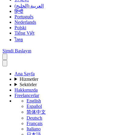
العربية (الخليج)
हिन्दी
Português
Nederlands
Polski
Tiếng Việt
ไทย
Şimdi Başlayın
Ana Sayfa
Hizmetler
Sektörler
Hakkımızda
Freelancerlar
English
Español
简体中文
Deutsch
Français
Italiano
日本語