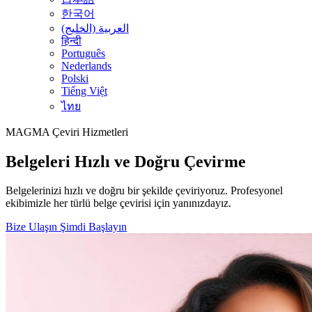
한국어
العربية (الخليج)
हिन्दी
Português
Nederlands
Polski
Tiếng Việt
ไทย
MAGMA
Çeviri Hizmetleri
Belgeleri Hızlı ve Doğru Çevirme
Belgelerinizi hızlı ve doğru bir şekilde çeviriyoruz. Profesyonel
ekibimizle her türlü belge çevirisi için yanınızdayız.
Bize Ulaşın
Şimdi Başlayın