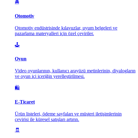
🚘
Otomotiv
Otomotiv endüstrisinde kılavuzlar, uyum belgeleri ve
pazarlama materyalleri için özel çeviriler.
🕹️
Oyun
Video oyunlarının, kullanıcı arayüzü metinlerinin, diyalogların
ve oyun içi içeriğin yerelleştirilmesi.
🛍️
E-Ticaret
Ürün listeleri, ödeme sayfaları ve müşteri iletişimlerinin
çevirisi ile küresel satışları artırın.
🧾