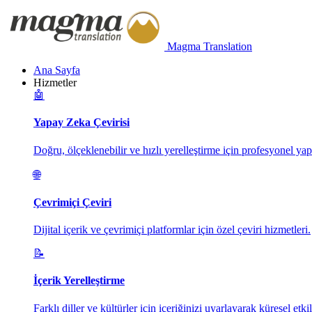
Magma Translation
Ana Sayfa
Hizmetler
🤖
Yapay Zeka Çevirisi
Doğru, ölçeklenebilir ve hızlı yerelleştirme için profesyonel yap
🌐
Çevrimiçi Çeviri
Dijital içerik ve çevrimiçi platformlar için özel çeviri hizmetleri.
📝
İçerik Yerelleştirme
Farklı diller ve kültürler için içeriğinizi uyarlayarak küresel etkil