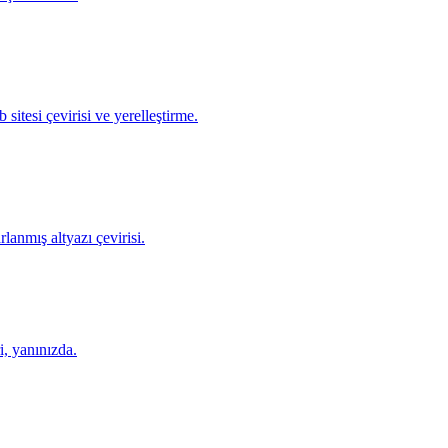
 sitesi çevirisi ve yerelleştirme.
lanmış altyazı çevirisi.
i, yanınızda.