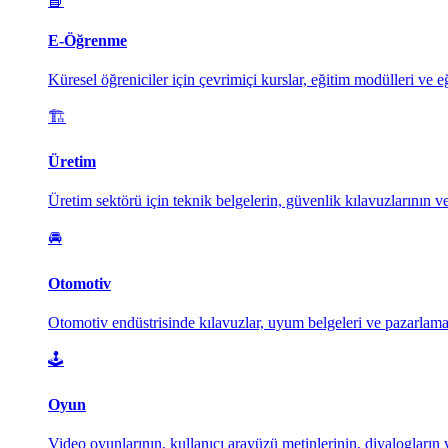
📘
E-Öğrenme
Küresel öğreniciler için çevrimiçi kurslar, eğitim modülleri ve e
🏗️
Üretim
Üretim sektörü için teknik belgelerin, güvenlik kılavuzlarının ve
🚘
Otomotiv
Otomotiv endüstrisinde kılavuzlar, uyum belgeleri ve pazarlama m
🕹️
Oyun
Video oyunlarının, kullanıcı arayüzü metinlerinin, diyalogların ve