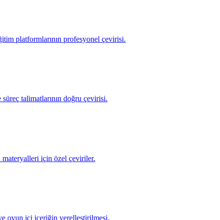
ğitim platformlarının profesyonel çevirisi.
 süreç talimatlarının doğru çevirisi.
ateryalleri için özel çeviriler.
 oyun içi içeriğin yerelleştirilmesi.