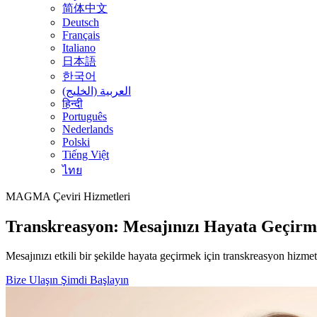
简体中文
Deutsch
Français
Italiano
日本語
한국어
العربية (الخليج)
हिन्दी
Português
Nederlands
Polski
Tiếng Việt
ไทย
MAGMA
Çeviri Hizmetleri
Transkreasyon: Mesajınızı Hayata Geçirm
Mesajınızı etkili bir şekilde hayata geçirmek için transkreasyon hizmet
Bize Ulaşın
Şimdi Başlayın