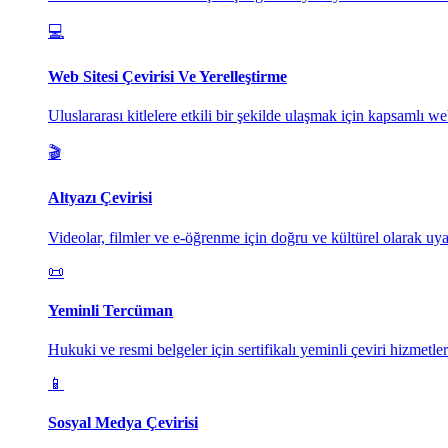
💻
Web Sitesi Çevirisi Ve Yerelleştirme
Uluslararası kitlelere etkili bir şekilde ulaşmak için kapsamlı web
🎬
Altyazı Çevirisi
Videolar, filmler ve e-öğrenme için doğru ve kültürel olarak uyar
📜
Yeminli Tercüman
Hukuki ve resmi belgeler için sertifikalı yeminli çeviri hizmetler
📱
Sosyal Medya Çevirisi