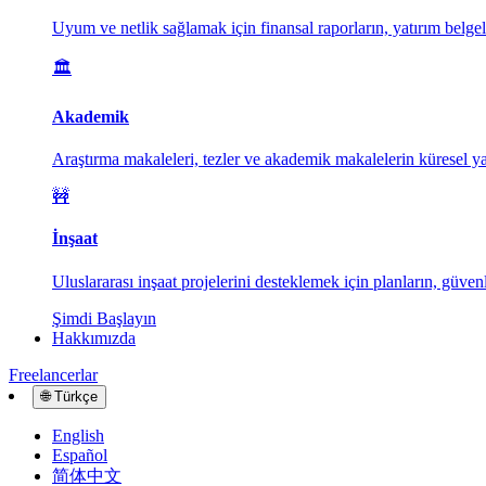
Uyum ve netlik sağlamak için finansal raporların, yatırım belgele
🏛️
Akademik
Araştırma makaleleri, tezler ve akademik makalelerin küresel yay
🚧
İnşaat
Uluslararası inşaat projelerini desteklemek için planların, güvenl
Şimdi Başlayın
Hakkımızda
Freelancerlar
🌐
Türkçe
English
Español
简体中文