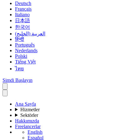
Deutsch
Français
Italiano
日本語
한국어
العربية (الخليج)
हिन्दी
Português
Nederlands
Polski
Tiếng Việt
ไทย
Şimdi Başlayın
Ana Sayfa
Hizmetler
Sektörler
Hakkımızda
Freelancerlar
English
Español