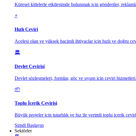
Küresel kitlelerle etkileşimde bulunmak için gönderiler, reklaml
⚡
Hızlı Çeviri
Acelesi olan ve yüksek hacimli ihtiyaçlar için hızlı ve doğru çev
🏛️
Devlet Çevirisi
Devlet sözleşmeleri, formlar, göç ve uyum için çeviri hizmetleri
📦
Toplu İçerik Çevirisi
Büyük projeler için tutarlılık ve hız ile verimli toplu içerik çeviri
Şimdi Başlayın
Sektörler