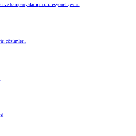
ar ve kampanyalar için profesyonel çeviri.
iri çözümleri.
.
si.