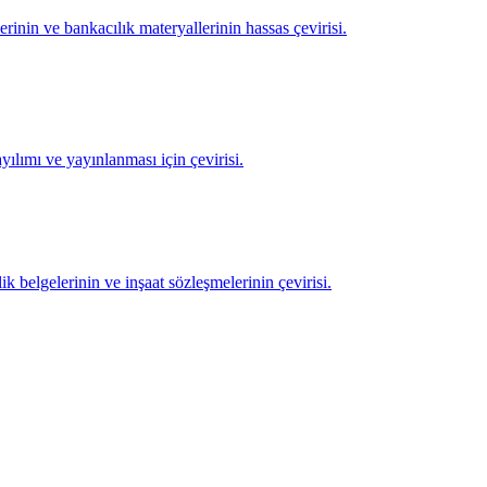
rinin ve bankacılık materyallerinin hassas çevirisi.
ılımı ve yayınlanması için çevirisi.
ik belgelerinin ve inşaat sözleşmelerinin çevirisi.