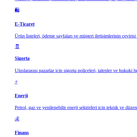
🛍️
E-Ticaret
Ürün listeleri, ödeme sayfaları ve müşteri iletişimlerinin çevirisi il
🧾
Sigorta
Uluslararası pazarlar için sigorta poliçeleri, talepler ve hukuki b
⚡
Enerji
Petrol, gaz ve yenilenebilir enerji sektörleri için teknik ve düzen
💰
Finans