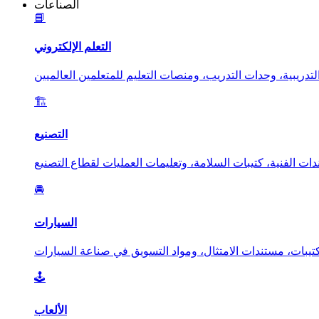
الصناعات
📘
التعلم الإلكتروني
🏗️
التصنيع
🚘
السيارات
🕹️
الألعاب