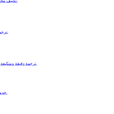
تكييف محتواك ليتناسب مع لغات وثقافات مختلفة لزيادة التفاعل العالمي.
ترجمة شاملة وتوطين المواقع للوصول إلى الجماهير الدولية بفعالية.
ترجمة دقيقة ومتكيفة ثقافياً للعناوين الفرعية للفيديوهات والأفلام والتعليم الإلكتروني.
خدمات ترجمة معتمدة للمستندات القانونية والرسمية، بالقرب منك.