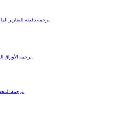
ترجمة دقيقة للتقارير المالية، مستندات الاستثمار، ومواد البنوك لضمان الامتثال والوضوح.
ترجمة الأوراق البحثية، الأطروحات، والمقالات الأكاديمية للنشر والتوزيع العالمي.
ترجمة المخططات، مستندات السلامة، وعقود البناء لدعم المشاريع الدولية.