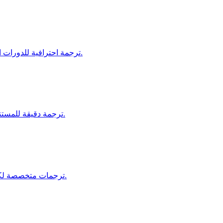
ترجمة احترافية للدورات التدريبية، وحدات التدريب، ومنصات التعليم للمتعلمين العالميين.
ترجمة دقيقة للمستندات الفنية، كتيبات السلامة، وتعليمات العمليات لقطاع التصنيع.
ترجمات متخصصة لكتيبات، مستندات الامتثال، ومواد التسويق في صناعة السيارات.