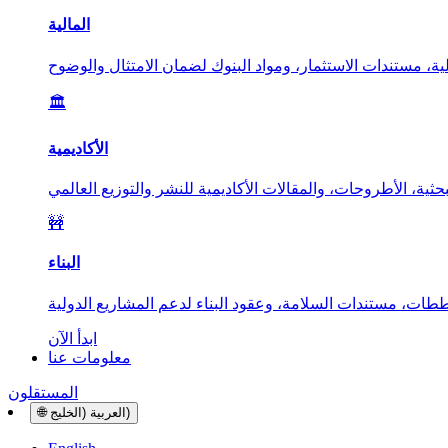
المالية
🏛️
الأكاديمية
🚧
البناء
ابدأ الآن
معلومات عنا
المستقلون
العربية (الخليج)
🌐