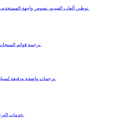
توطين ألعاب الفيديو، نصوص واجهة المستخدم، الحوارات، والمحتوى داخل اللعبة لتجارب متعددة اللغات غامرة.
ترجمة قوائم المنتجات، صفحات الدفع، والتواصل مع العملاء لزيادة المبيعات العالمية.
ترجمات واضحة ودقيقة لسياسات التأمين، المطالبات، والمستندات القانونية للأسواق الدولية.
خدمات الترجمة الفنية والتنظيمية لقطاعات النفط والغاز والطاقة المتجددة.