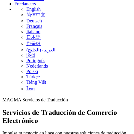
Freelancers
English
简体中文
Deutsch
Français
Italiano
日本語
한국어
العربية (الخليج)
हिन्दी
Português
Nederlands
Polski
Türkçe
Tiếng Việt
ไทย
MAGMA
Servicios de Traducción
Servicios de Traducción de Comercio
Electrónico
Impulsa tu negocio en línea con nuestras soluciones de traducción