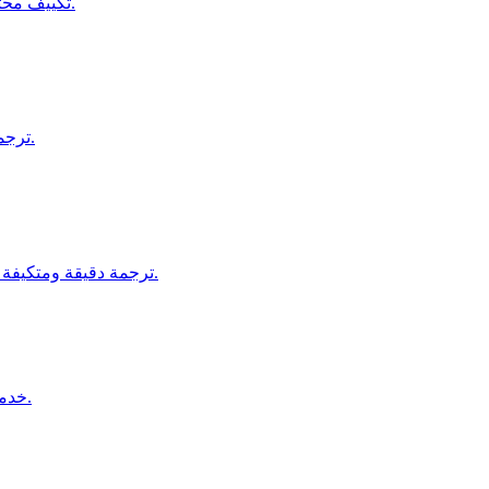
تكييف محتواك ليتناسب مع لغات وثقافات مختلفة لزيادة التفاعل العالمي.
ترجمة شاملة وتوطين المواقع للوصول إلى الجماهير الدولية بفعالية.
ترجمة دقيقة ومتكيفة ثقافياً للعناوين الفرعية للفيديوهات والأفلام والتعليم الإلكتروني.
خدمات ترجمة معتمدة للمستندات القانونية والرسمية، بالقرب منك.