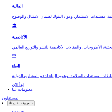
المالية
🏛️
الأكاديمية
🚧
البناء
ابدأ الآن
معلومات عنا
المستقلون
العربية (الخليج)
🌐