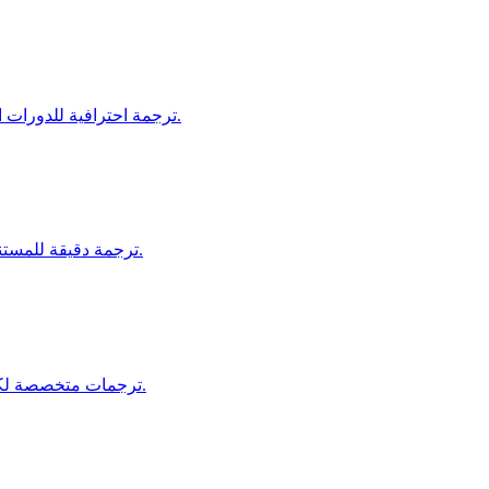
ترجمة احترافية للدورات التدريبية، وحدات التدريب، ومنصات التعليم للمتعلمين العالميين.
ترجمة دقيقة للمستندات الفنية، كتيبات السلامة، وتعليمات العمليات لقطاع التصنيع.
ترجمات متخصصة لكتيبات، مستندات الامتثال، ومواد التسويق في صناعة السيارات.