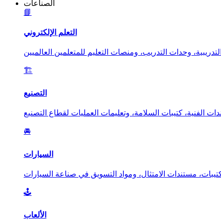
الصناعات
📘
التعلم الإلكتروني
🏗️
التصنيع
🚘
السيارات
🕹️
الألعاب