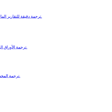
ترجمة دقيقة للتقارير المالية، مستندات الاستثمار، ومواد البنوك لضمان الامتثال والوضوح.
ترجمة الأوراق البحثية، الأطروحات، والمقالات الأكاديمية للنشر والتوزيع العالمي.
ترجمة المخططات، مستندات السلامة، وعقود البناء لدعم المشاريع الدولية.