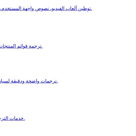
توطين ألعاب الفيديو، نصوص واجهة المستخدم، الحوارات، والمحتوى داخل اللعبة لتجارب متعددة اللغات غامرة.
ترجمة قوائم المنتجات، صفحات الدفع، والتواصل مع العملاء لزيادة المبيعات العالمية.
ترجمات واضحة ودقيقة لسياسات التأمين، المطالبات، والمستندات القانونية للأسواق الدولية.
خدمات الترجمة الفنية والتنظيمية لقطاعات النفط والغاز والطاقة المتجددة.