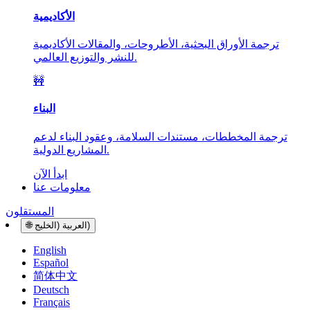
الأكاديمية
ترجمة الأوراق البحثية، الأطروحات، والمقالات الأكاديمية
للنشر والتوزيع العالمي.
🚧
البناء
ترجمة المخططات، مستندات السلامة، وعقود البناء لدعم
المشاريع الدولية.
ابدأ الآن
معلومات عنا
المستقلون
العربية (الخليج)
🌐
English
Español
简体中文
Deutsch
Français