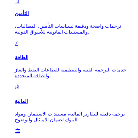
🧾
التأمين
ترجمات واضحة ودقيقة لسياسات التأمين، المطالبات،
والمستندات القانونية للأسواق الدولية.
⚡
الطاقة
خدمات الترجمة الفنية والتنظيمية لقطاعات النفط والغاز
والطاقة المتجددة.
💰
المالية
ترجمة دقيقة للتقارير المالية، مستندات الاستثمار، ومواد
البنوك لضمان الامتثال والوضوح.
🏛️