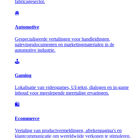
fabricagesector.
🚘
Automotive
Gespecialiseerde vertalingen voor handleidingen,
nalevingsdocumenten en marketingmaterialen in de
automotive industrie.
🕹️
Gaming
Lokalisatie van videogames, UI-tekst, dialogen en in-game
inhoud voor meeslepende meertalige ervaringen.
🛍️
Ecommerce
Vertaling van productvermeldingen, afrekenpagina's en
klantcommunicatie om wereldwijde verkopen te stimuleren.