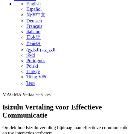
English
Español
简体中文
Deutsch
Français
Italiano
日本語
한국어
العربية (الخليج)
हिन्दी
Português
Polski
Türkçe
Tiếng Việt
ไทย
MAGMA
Vertaalservices
Isizulu Vertaling voor Effectieve
Communicatie
Ontdek hoe Isizulu vertaling bijdraagt aan effectieve communicatie
en uw interacties verbetert.