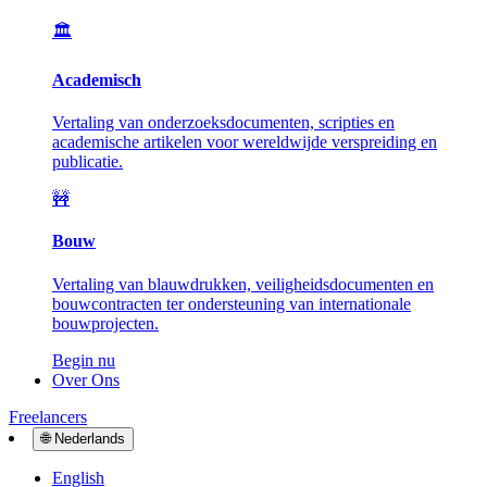
🏛️
Academisch
Vertaling van onderzoeksdocumenten, scripties en
academische artikelen voor wereldwijde verspreiding en
publicatie.
🚧
Bouw
Vertaling van blauwdrukken, veiligheidsdocumenten en
bouwcontracten ter ondersteuning van internationale
bouwprojecten.
Begin nu
Over Ons
Freelancers
🌐
Nederlands
English