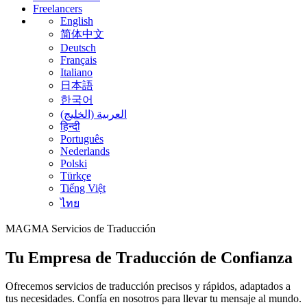
Freelancers
English
简体中文
Deutsch
Français
Italiano
日本語
한국어
العربية (الخليج)
हिन्दी
Português
Nederlands
Polski
Türkçe
Tiếng Việt
ไทย
MAGMA
Servicios de Traducción
Tu Empresa de Traducción de Confianza
Ofrecemos servicios de traducción precisos y rápidos, adaptados a
tus necesidades. Confía en nosotros para llevar tu mensaje al mundo.