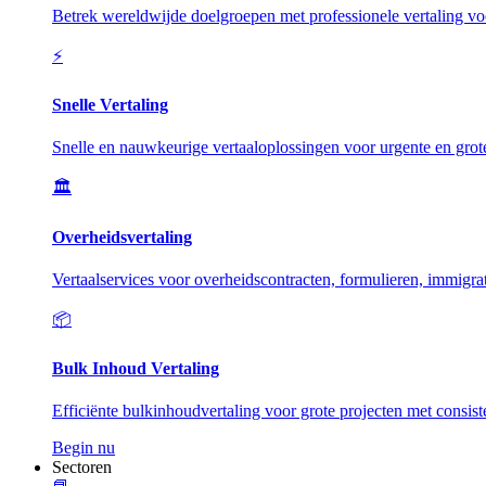
Betrek wereldwijde doelgroepen met professionele vertaling vo
⚡
Snelle Vertaling
Snelle en nauwkeurige vertaaloplossingen voor urgente en grot
🏛️
Overheidsvertaling
Vertaalservices voor overheidscontracten, formulieren, immigrat
📦
Bulk Inhoud Vertaling
Efficiënte bulkinhoudvertaling voor grote projecten met consiste
Begin nu
Sectoren