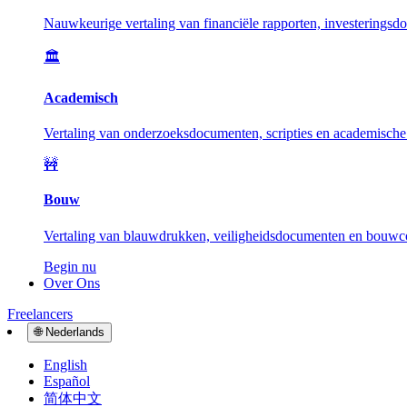
Nauwkeurige vertaling van financiële rapporten, investeringsd
🏛️
Academisch
Vertaling van onderzoeksdocumenten, scripties en academische 
🚧
Bouw
Vertaling van blauwdrukken, veiligheidsdocumenten en bouwcon
Begin nu
Over Ons
Freelancers
🌐
Nederlands
English
Español
简体中文