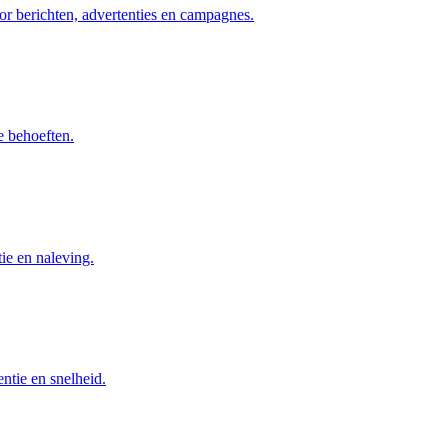
or berichten, advertenties en campagnes.
e behoeften.
ie en naleving.
ntie en snelheid.