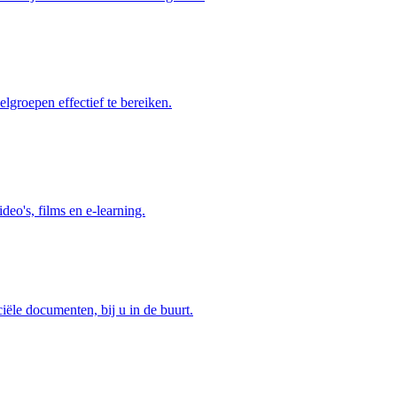
elgroepen effectief te bereiken.
deo's, films en e-learning.
ciële documenten, bij u in de buurt.