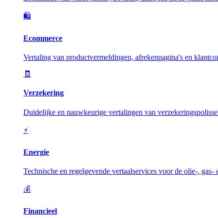
🛍️
Ecommerce
Vertaling van productvermeldingen, afrekenpagina's en klantc
🧾
Verzekering
Duidelijke en nauwkeurige vertalingen van verzekeringspolisse
⚡
Energie
Technische en regelgevende vertaalservices voor de olie-, gas-
💰
Financieel