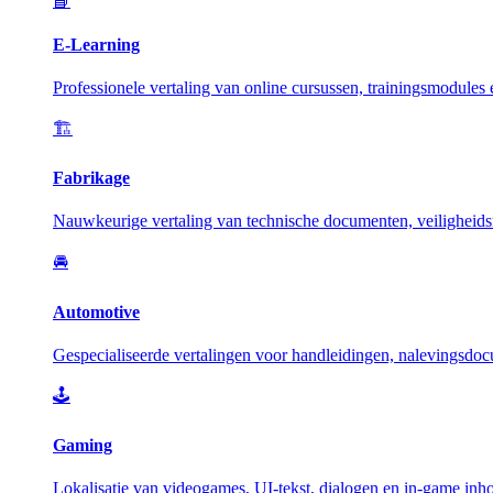
📘
E-Learning
Professionele vertaling van online cursussen, trainingsmodules
🏗️
Fabrikage
Nauwkeurige vertaling van technische documenten, veiligheidsm
🚘
Automotive
Gespecialiseerde vertalingen voor handleidingen, nalevingsdoc
🕹️
Gaming
Lokalisatie van videogames, UI-tekst, dialogen en in-game inh