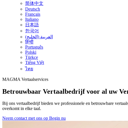
简体中文
Deutsch
Français
Italiano
日本語
한국어
العربية (الخليج)
हिन्दी
Português
Polski
Türkçe
Tiếng Việt
ไทย
MAGMA
Vertaalservices
Betrouwbaar Vertaalbedrijf voor al uw Ve
Bij ons vertaalbedrijf bieden we professionele en betrouwbare vertaa
overkomt in elke taal.
Neem contact met ons op
Begin nu