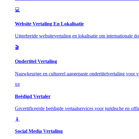
💻
Website Vertaling En Lokalisatie
Uitgebreide websitevertaling en lokalisatie om internationale do
🎬
Ondertitel Vertaling
Nauwkeurige en cultureel aangepaste ondertitelvertaling voor vi
📜
Beëdigd Vertaler
Gecertificeerde beëdigde vertaalservices voor juridische en offi
📱
Social Media Vertaling