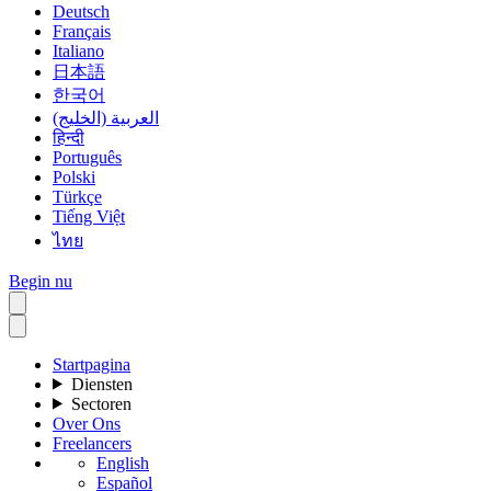
Deutsch
Français
Italiano
日本語
한국어
العربية (الخليج)
हिन्दी
Português
Polski
Türkçe
Tiếng Việt
ไทย
Begin nu
Startpagina
Diensten
Sectoren
Over Ons
Freelancers
English
Español