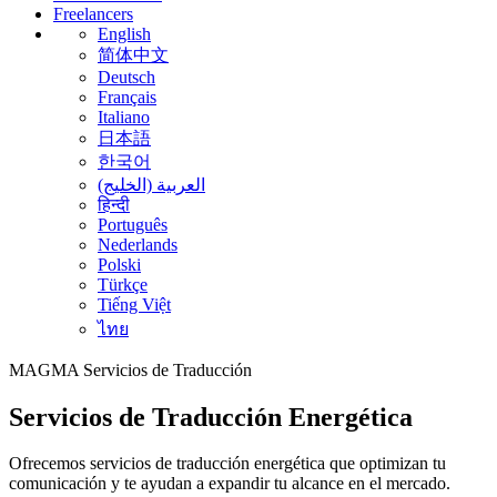
Freelancers
English
简体中文
Deutsch
Français
Italiano
日本語
한국어
العربية (الخليج)
हिन्दी
Português
Nederlands
Polski
Türkçe
Tiếng Việt
ไทย
MAGMA
Servicios de Traducción
Servicios de Traducción Energética
Ofrecemos servicios de traducción energética que optimizan tu
comunicación y te ayudan a expandir tu alcance en el mercado.