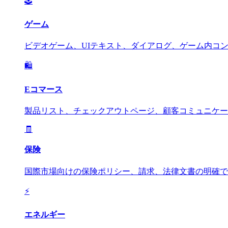
🕹️
ゲーム
ビデオゲーム、UIテキスト、ダイアログ、ゲーム内コ
🛍️
Eコマース
製品リスト、チェックアウトページ、顧客コミュニケー
🧾
保険
国際市場向けの保険ポリシー、請求、法律文書の明確で
⚡
エネルギー