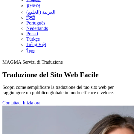
한국어
العربية (الخليج)
हिन्दी
Português
Nederlands
Polski
Türkçe
Tiếng Việt
ไทย
MAGMA
Servizi di Traduzione
Traduzione del Sito Web Facile
Scopri come semplificare la traduzione del tuo sito web per
raggiungere un pubblico globale in modo efficace e veloce.
Contattaci
Inizia ora