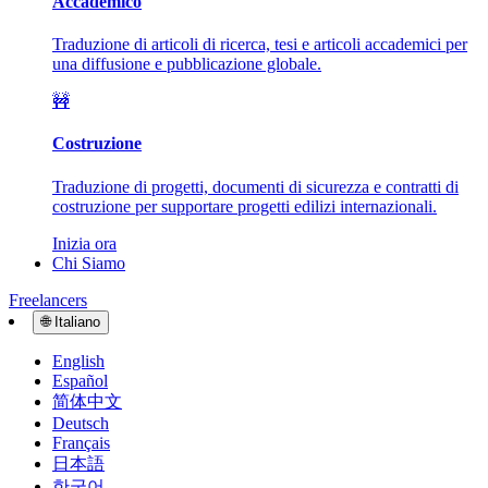
Accademico
Traduzione di articoli di ricerca, tesi e articoli accademici per
una diffusione e pubblicazione globale.
🚧
Costruzione
Traduzione di progetti, documenti di sicurezza e contratti di
costruzione per supportare progetti edilizi internazionali.
Inizia ora
Chi Siamo
Freelancers
🌐
Italiano
English
Español
简体中文
Deutsch
Français
日本語
한국어