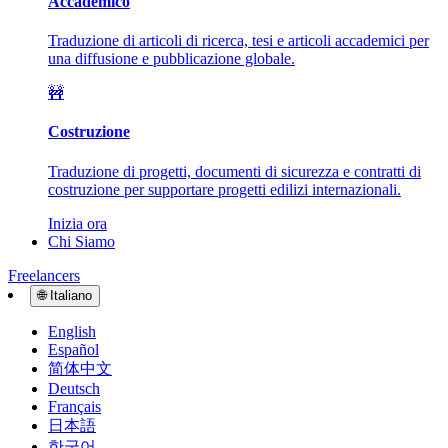
Accademico
Traduzione di articoli di ricerca, tesi e articoli accademici per
una diffusione e pubblicazione globale.
🚧
Costruzione
Traduzione di progetti, documenti di sicurezza e contratti di
costruzione per supportare progetti edilizi internazionali.
Inizia ora
Chi Siamo
Freelancers
🌐
Italiano
English
Español
简体中文
Deutsch
Français
日本語
한국어