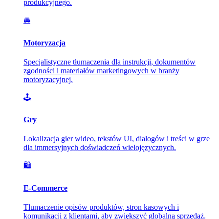
produkcyjnego.
🚘
Motoryzacja
Specjalistyczne tłumaczenia dla instrukcji, dokumentów
zgodności i materiałów marketingowych w branży
motoryzacyjnej.
🕹️
Gry
Lokalizacja gier wideo, tekstów UI, dialogów i treści w grze
dla immersyjnych doświadczeń wielojęzycznych.
🛍️
E-Commerce
Tłumaczenie opisów produktów, stron kasowych i
komunikacji z klientami, aby zwiększyć globalną sprzedaż.