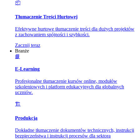
📦
Tłumaczenie Treści Hurtowej
Efektywne hurtowe tłumaczenie treści dla dużych projektów
z zachowaniem spójności i szybkości.
Zacznij teraz
Branże
📘
E-Learning
Profesjonalne tłumaczenie kursów online, modułów
szkoleniowych i platform edukacyjnych dla globalnych
uczniów.
🏗️
Produkcja
Dokładne tłumaczenie dokumentów technicznych, instrukcji
bezpieczeństwa i instrukcji procesów dla sektora