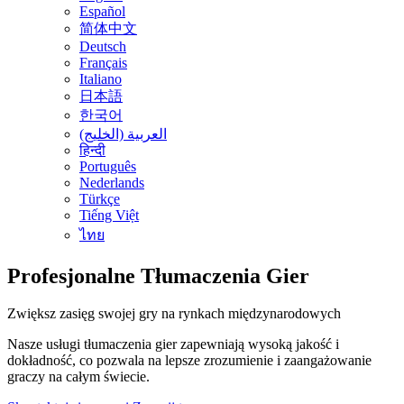
Español
简体中文
Deutsch
Français
Italiano
日本語
한국어
العربية (الخليج)
हिन्दी
Português
Nederlands
Türkçe
Tiếng Việt
ไทย
Profesjonalne Tłumaczenia Gier
Zwiększ zasięg swojej gry na rynkach międzynarodowych
Nasze usługi tłumaczenia gier zapewniają wysoką jakość i
dokładność, co pozwala na lepsze zrozumienie i zaangażowanie
graczy na całym świecie.