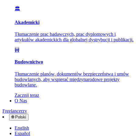
🏛️
Akademicki
Tłumaczenie prac badawczych, prac dyplomowych i
artykułów akademickich dla globalnej dystrybucji i publikacji.
🚧
Budownictwo
Tłumaczenie planów, dokumentów bezpieczeństwa i umów
budowlanych, aby wspierać międzynarodowe projekty
budowlane.
Zacznij teraz
O Nas
Freelancerzy
🌐
Polski
English
Español