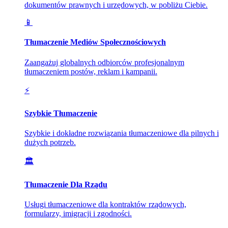
dokumentów prawnych i urzędowych, w pobliżu Ciebie.
📱
Tłumaczenie Mediów Społecznościowych
Zaangażuj globalnych odbiorców profesjonalnym
tłumaczeniem postów, reklam i kampanii.
⚡
Szybkie Tłumaczenie
Szybkie i dokładne rozwiązania tłumaczeniowe dla pilnych i
dużych potrzeb.
🏛️
Tłumaczenie Dla Rządu
Usługi tłumaczeniowe dla kontraktów rządowych,
formularzy, imigracji i zgodności.