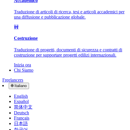
Accademico
Traduzione di articoli di ricerca, tesi e articoli accademici per
una diffusione e pubblicazione globale.
🚧
Costruzione
Traduzione di progetti, documenti di sicurezza e contratti di
costruzione per supportare progetti edilizi internazionali.
Inizia ora
Chi Siamo
Freelancers
🌐
Italiano
English
Español
简体中文
Deutsch
Français
日本語
한국어