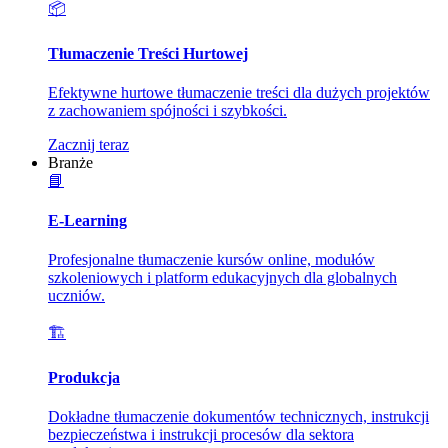
📦
Tłumaczenie Treści Hurtowej
Efektywne hurtowe tłumaczenie treści dla dużych projektów
z zachowaniem spójności i szybkości.
Zacznij teraz
Branże
📘
E-Learning
Profesjonalne tłumaczenie kursów online, modułów
szkoleniowych i platform edukacyjnych dla globalnych
uczniów.
🏗️
Produkcja
Dokładne tłumaczenie dokumentów technicznych, instrukcji
bezpieczeństwa i instrukcji procesów dla sektora