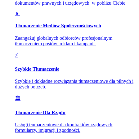
dokumentów prawnych i urzędowych, w pobliżu Ciebie.
📱
Tłumaczenie Mediów Społecznościowych
Zaangażuj globalnych odbiorców profesjonalnym
tłumaczeniem postów, reklam i kampanii.
⚡
Szybkie Tłumaczenie
Szybkie i dokładne rozwiązania tłumaczeniowe dla pilnych i
dużych potrzeb.
🏛️
Tłumaczenie Dla Rządu
Usługi tłumaczeniowe dla kontraktów rządowych,
formularzy, imigracji i zgodności.