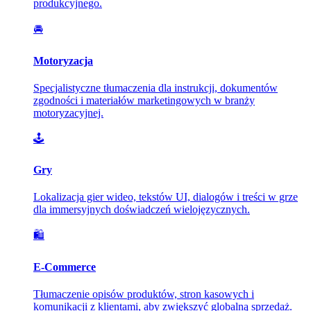
produkcyjnego.
🚘
Motoryzacja
Specjalistyczne tłumaczenia dla instrukcji, dokumentów
zgodności i materiałów marketingowych w branży
motoryzacyjnej.
🕹️
Gry
Lokalizacja gier wideo, tekstów UI, dialogów i treści w grze
dla immersyjnych doświadczeń wielojęzycznych.
🛍️
E-Commerce
Tłumaczenie opisów produktów, stron kasowych i
komunikacji z klientami, aby zwiększyć globalną sprzedaż.