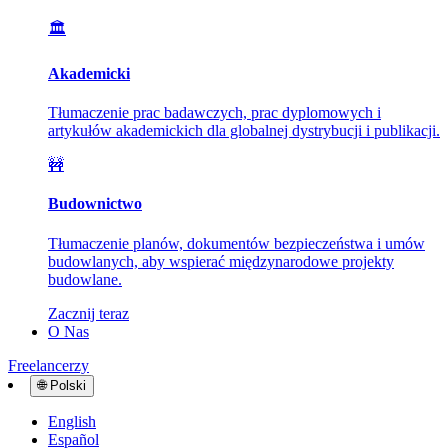
🏛️
Akademicki
Tłumaczenie prac badawczych, prac dyplomowych i
artykułów akademickich dla globalnej dystrybucji i publikacji.
🚧
Budownictwo
Tłumaczenie planów, dokumentów bezpieczeństwa i umów
budowlanych, aby wspierać międzynarodowe projekty
budowlane.
Zacznij teraz
O Nas
Freelancerzy
🌐
Polski
English
Español