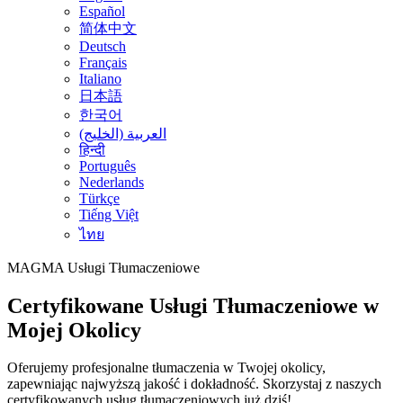
Español
简体中文
Deutsch
Français
Italiano
日本語
한국어
العربية (الخليج)
हिन्दी
Português
Nederlands
Türkçe
Tiếng Việt
ไทย
MAGMA
Usługi Tłumaczeniowe
Certyfikowane Usługi Tłumaczeniowe w
Mojej Okolicy
Oferujemy profesjonalne tłumaczenia w Twojej okolicy,
zapewniając najwyższą jakość i dokładność. Skorzystaj z naszych
certyfikowanych usług tłumaczeniowych już dziś!