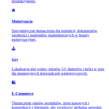
produkcyjnego.
🚘
Motoryzacja
Specjalistyczne tłumaczenia dla instrukcji, dokumentów
zgodności i materiałów marketingowych w branży
motoryzacyjnej.
🕹️
Gry
Lokalizacja gier wideo, tekstów UI, dialogów i treści w grze
dla immersyjnych doświadczeń wielojęzycznych.
🛍️
E-Commerce
Tłumaczenie opisów produktów, stron kasowych i
komunikacji z klientami, aby zwiększyć globalną sprzedaż.