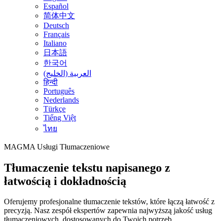
Español
简体中文
Deutsch
Français
Italiano
日本語
한국어
العربية (الخليج)
हिन्दी
Português
Nederlands
Türkçe
Tiếng Việt
ไทย
MAGMA
Usługi Tłumaczeniowe
Tłumaczenie tekstu napisanego z
łatwością i dokładnością
Oferujemy profesjonalne tłumaczenie tekstów, które łączą łatwość z
precyzją. Nasz zespół ekspertów zapewnia najwyższą jakość usług
tłumaczeniowych, dostosowanych do Twoich potrzeb.