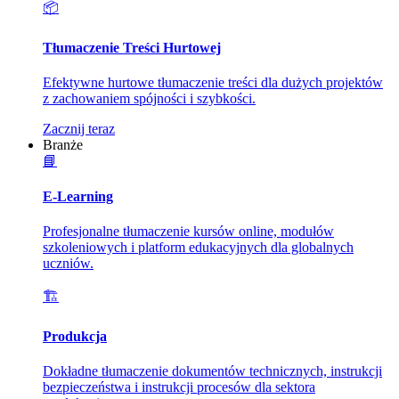
📦
Tłumaczenie Treści Hurtowej
Efektywne hurtowe tłumaczenie treści dla dużych projektów
z zachowaniem spójności i szybkości.
Zacznij teraz
Branże
📘
E-Learning
Profesjonalne tłumaczenie kursów online, modułów
szkoleniowych i platform edukacyjnych dla globalnych
uczniów.
🏗️
Produkcja
Dokładne tłumaczenie dokumentów technicznych, instrukcji
bezpieczeństwa i instrukcji procesów dla sektora