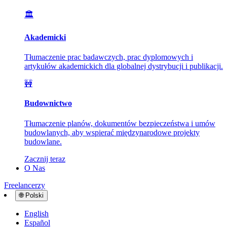
🏛️
Akademicki
Tłumaczenie prac badawczych, prac dyplomowych i
artykułów akademickich dla globalnej dystrybucji i publikacji.
🚧
Budownictwo
Tłumaczenie planów, dokumentów bezpieczeństwa i umów
budowlanych, aby wspierać międzynarodowe projekty
budowlane.
Zacznij teraz
O Nas
Freelancerzy
🌐
Polski
English
Español