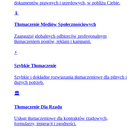
dokumentów prawnych i urzędowych, w pobliżu Ciebie.
📱
Tłumaczenie Mediów Społecznościowych
Zaangażuj globalnych odbiorców profesjonalnym
tłumaczeniem postów, reklam i kampanii.
⚡
Szybkie Tłumaczenie
Szybkie i dokładne rozwiązania tłumaczeniowe dla pilnych i
dużych potrzeb.
🏛️
Tłumaczenie Dla Rządu
Usługi tłumaczeniowe dla kontraktów rządowych,
formularzy, imigracji i zgodności.