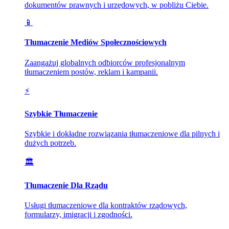
dokumentów prawnych i urzędowych, w pobliżu Ciebie.
📱
Tłumaczenie Mediów Społecznościowych
Zaangażuj globalnych odbiorców profesjonalnym
tłumaczeniem postów, reklam i kampanii.
⚡
Szybkie Tłumaczenie
Szybkie i dokładne rozwiązania tłumaczeniowe dla pilnych i
dużych potrzeb.
🏛️
Tłumaczenie Dla Rządu
Usługi tłumaczeniowe dla kontraktów rządowych,
formularzy, imigracji i zgodności.