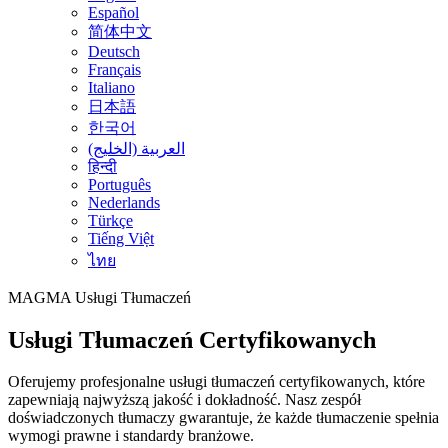
Español
简体中文
Deutsch
Français
Italiano
日本語
한국어
العربية (الخليج)
हिन्दी
Português
Nederlands
Türkçe
Tiếng Việt
ไทย
MAGMA
Usługi Tłumaczeń
Usługi Tłumaczeń Certyfikowanych
Oferujemy profesjonalne usługi tłumaczeń certyfikowanych, które
zapewniają najwyższą jakość i dokładność. Nasz zespół
doświadczonych tłumaczy gwarantuje, że każde tłumaczenie spełnia
wymogi prawne i standardy branżowe.