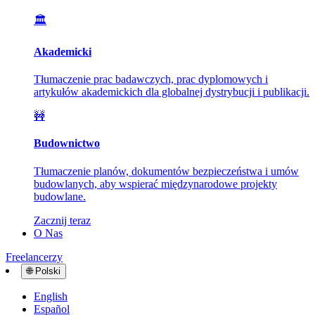
🏛️
Akademicki
Tłumaczenie prac badawczych, prac dyplomowych i
artykułów akademickich dla globalnej dystrybucji i publikacji.
🚧
Budownictwo
Tłumaczenie planów, dokumentów bezpieczeństwa i umów
budowlanych, aby wspierać międzynarodowe projekty
budowlane.
Zacznij teraz
O Nas
Freelancerzy
🌐
Polski
English
Español