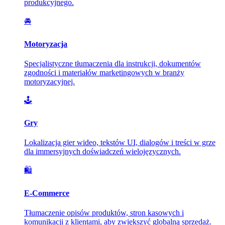
produkcyjnego.
🚘
Motoryzacja
Specjalistyczne tłumaczenia dla instrukcji, dokumentów
zgodności i materiałów marketingowych w branży
motoryzacyjnej.
🕹️
Gry
Lokalizacja gier wideo, tekstów UI, dialogów i treści w grze
dla immersyjnych doświadczeń wielojęzycznych.
🛍️
E-Commerce
Tłumaczenie opisów produktów, stron kasowych i
komunikacji z klientami, aby zwiększyć globalną sprzedaż.