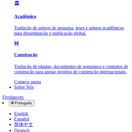
🏛️
Acadêmico
Tradução de artigos de pesquisa, teses e artigos acadêmicos
para disseminação e publicação global.
🚧
Construção
Tradução de plantas, documentos de segurança e contratos de
construção para apoiar projetos de construção internacionais.
Comece agora
Sobre Nós
Freelancers
🌐
Português
English
Español
简体中文
Deutsch