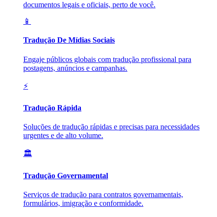
documentos legais e oficiais, perto de você.
📱
Tradução De Mídias Sociais
Engaje públicos globais com tradução profissional para
postagens, anúncios e campanhas.
⚡
Tradução Rápida
Soluções de tradução rápidas e precisas para necessidades
urgentes e de alto volume.
🏛️
Tradução Governamental
Serviços de tradução para contratos governamentais,
formulários, imigração e conformidade.