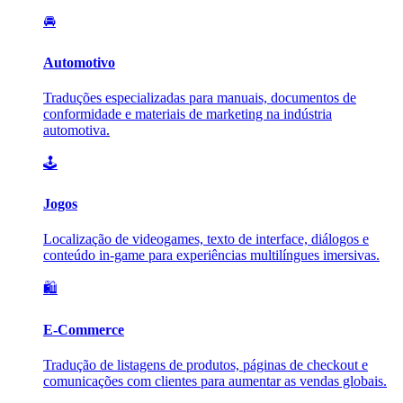
🚘
Automotivo
Traduções especializadas para manuais, documentos de
conformidade e materiais de marketing na indústria
automotiva.
🕹️
Jogos
Localização de videogames, texto de interface, diálogos e
conteúdo in-game para experiências multilíngues imersivas.
🛍️
E-Commerce
Tradução de listagens de produtos, páginas de checkout e
comunicações com clientes para aumentar as vendas globais.