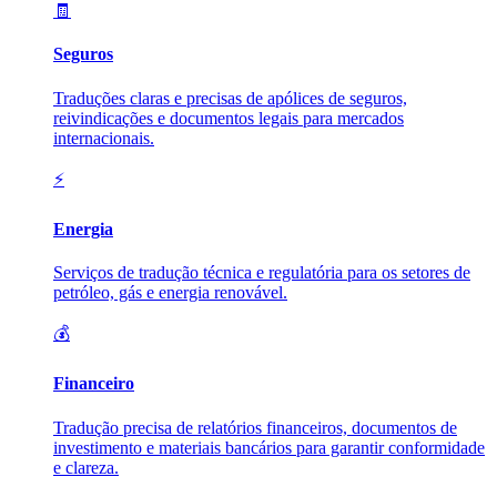
🧾
Seguros
Traduções claras e precisas de apólices de seguros,
reivindicações e documentos legais para mercados
internacionais.
⚡
Energia
Serviços de tradução técnica e regulatória para os setores de
petróleo, gás e energia renovável.
💰
Financeiro
Tradução precisa de relatórios financeiros, documentos de
investimento e materiais bancários para garantir conformidade
e clareza.