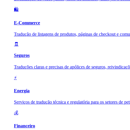
🛍️
E-Commerce
Tradução de listagens de produtos, páginas de checkout e comu
🧾
Seguros
Traduções claras e precisas de apólices de seguros, reivindicaç
⚡
Energia
Serviços de tradução técnica e regulatória para os setores de pe
💰
Financeiro