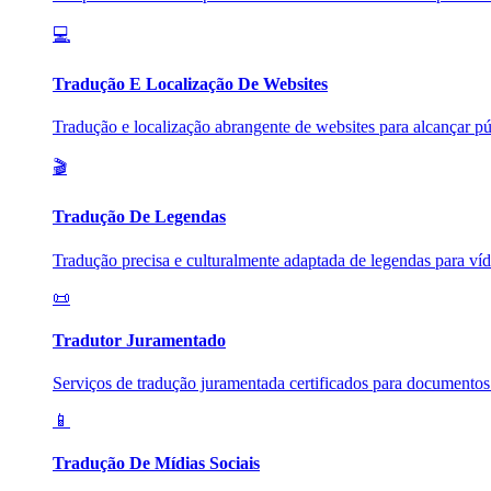
💻
Tradução E Localização De Websites
Tradução e localização abrangente de websites para alcançar púb
🎬
Tradução De Legendas
Tradução precisa e culturalmente adaptada de legendas para víde
📜
Tradutor Juramentado
Serviços de tradução juramentada certificados para documentos l
📱
Tradução De Mídias Sociais