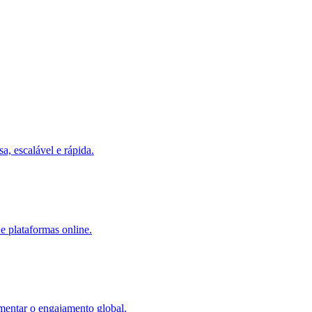
a, escalável e rápida.
 e plataformas online.
umentar o engajamento global.