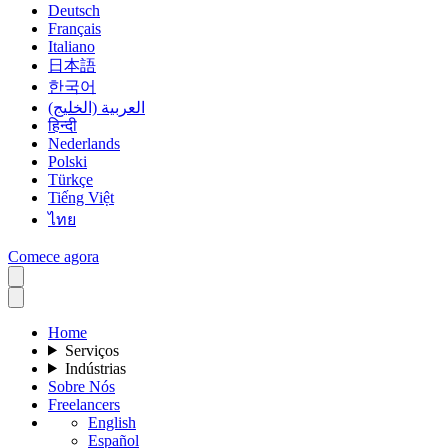
Deutsch
Français
Italiano
日本語
한국어
العربية (الخليج)
हिन्दी
Nederlands
Polski
Türkçe
Tiếng Việt
ไทย
Comece agora
Home
Serviços
Indústrias
Sobre Nós
Freelancers
English
Español