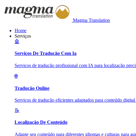
Magma Translation
Home
Serviços
🤖
Serviços De Tradução Com Ia
Serviços de tradução profissional com IA para localização precis
🌐
Tradução Online
Serviços de tradução eficientes adaptados para conteúdo digital
📝
Localização De Conteúdo
Adapte seu conteúdo para diferentes idiomas e culturas para a