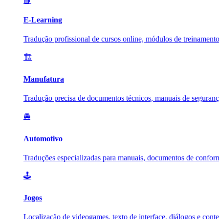
📘
E-Learning
Tradução profissional de cursos online, módulos de treinamento
🏗️
Manufatura
Tradução precisa de documentos técnicos, manuais de segurança
🚘
Automotivo
Traduções especializadas para manuais, documentos de conformi
🕹️
Jogos
Localização de videogames, texto de interface, diálogos e cont