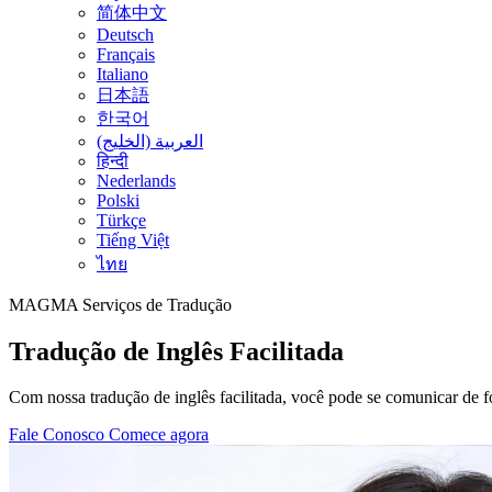
简体中文
Deutsch
Français
Italiano
日本語
한국어
العربية (الخليج)
हिन्दी
Nederlands
Polski
Türkçe
Tiếng Việt
ไทย
MAGMA
Serviços de Tradução
Tradução de Inglês Facilitada
Com nossa tradução de inglês facilitada, você pode se comunicar de fo
Fale Conosco
Comece agora