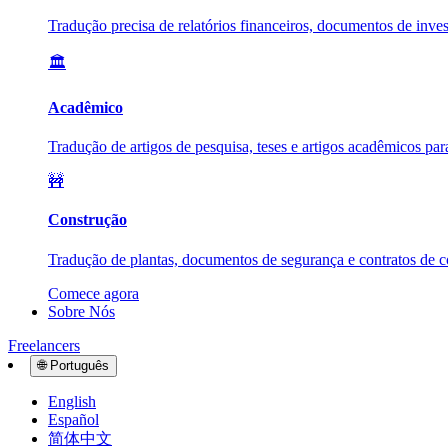
Tradução precisa de relatórios financeiros, documentos de inves
🏛️
Acadêmico
Tradução de artigos de pesquisa, teses e artigos acadêmicos par
🚧
Construção
Tradução de plantas, documentos de segurança e contratos de co
Comece agora
Sobre Nós
Freelancers
🌐
Português
English
Español
简体中文