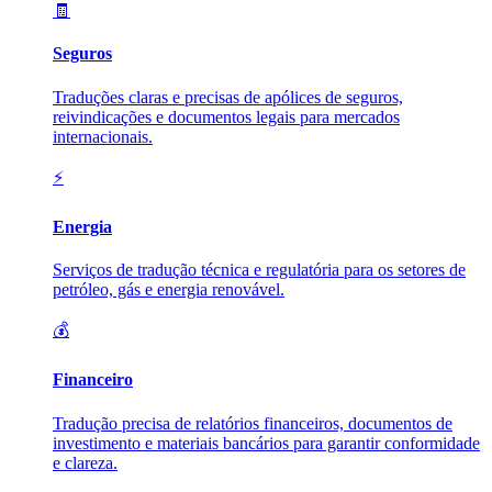
🧾
Seguros
Traduções claras e precisas de apólices de seguros,
reivindicações e documentos legais para mercados
internacionais.
⚡
Energia
Serviços de tradução técnica e regulatória para os setores de
petróleo, gás e energia renovável.
💰
Financeiro
Tradução precisa de relatórios financeiros, documentos de
investimento e materiais bancários para garantir conformidade
e clareza.