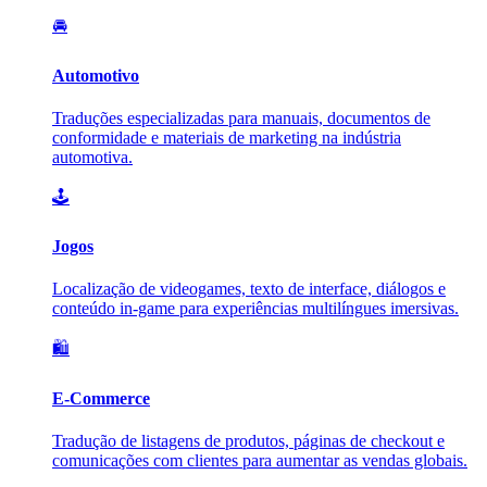
🚘
Automotivo
Traduções especializadas para manuais, documentos de
conformidade e materiais de marketing na indústria
automotiva.
🕹️
Jogos
Localização de videogames, texto de interface, diálogos e
conteúdo in-game para experiências multilíngues imersivas.
🛍️
E-Commerce
Tradução de listagens de produtos, páginas de checkout e
comunicações com clientes para aumentar as vendas globais.