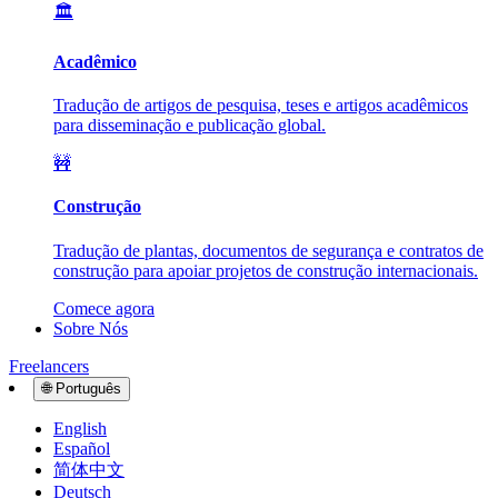
🏛️
Acadêmico
Tradução de artigos de pesquisa, teses e artigos acadêmicos
para disseminação e publicação global.
🚧
Construção
Tradução de plantas, documentos de segurança e contratos de
construção para apoiar projetos de construção internacionais.
Comece agora
Sobre Nós
Freelancers
🌐
Português
English
Español
简体中文
Deutsch