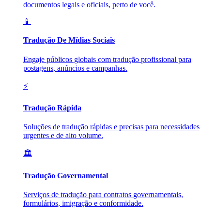
documentos legais e oficiais, perto de você.
📱
Tradução De Mídias Sociais
Engaje públicos globais com tradução profissional para
postagens, anúncios e campanhas.
⚡
Tradução Rápida
Soluções de tradução rápidas e precisas para necessidades
urgentes e de alto volume.
🏛️
Tradução Governamental
Serviços de tradução para contratos governamentais,
formulários, imigração e conformidade.