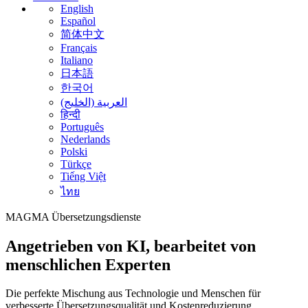
English
Español
简体中文
Français
Italiano
日本語
한국어
العربية (الخليج)
हिन्दी
Português
Nederlands
Polski
Türkçe
Tiếng Việt
ไทย
MAGMA
Übersetzungsdienste
Angetrieben von KI, bearbeitet von
menschlichen Experten
Die perfekte Mischung aus Technologie und Menschen für
verbesserte Übersetzungsqualität und Kostenreduzierung.