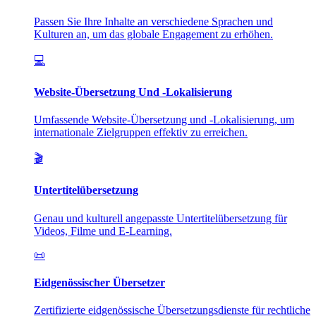
Passen Sie Ihre Inhalte an verschiedene Sprachen und
Kulturen an, um das globale Engagement zu erhöhen.
💻
Website-Übersetzung Und -Lokalisierung
Umfassende Website-Übersetzung und -Lokalisierung, um
internationale Zielgruppen effektiv zu erreichen.
🎬
Untertitelübersetzung
Genau und kulturell angepasste Untertitelübersetzung für
Videos, Filme und E-Learning.
📜
Eidgenössischer Übersetzer
Zertifizierte eidgenössische Übersetzungsdienste für rechtliche