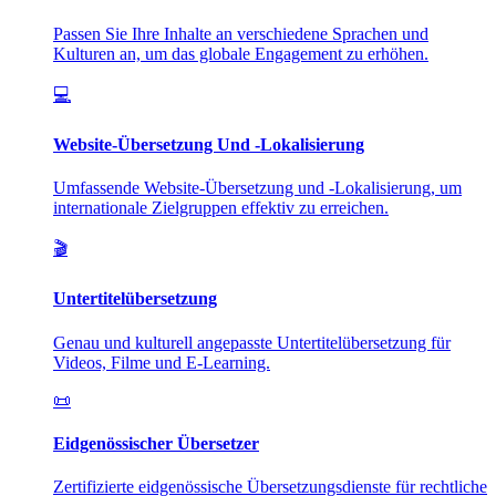
Passen Sie Ihre Inhalte an verschiedene Sprachen und
Kulturen an, um das globale Engagement zu erhöhen.
💻
Website-Übersetzung Und -Lokalisierung
Umfassende Website-Übersetzung und -Lokalisierung, um
internationale Zielgruppen effektiv zu erreichen.
🎬
Untertitelübersetzung
Genau und kulturell angepasste Untertitelübersetzung für
Videos, Filme und E-Learning.
📜
Eidgenössischer Übersetzer
Zertifizierte eidgenössische Übersetzungsdienste für rechtliche