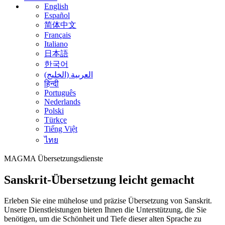
English
Español
简体中文
Français
Italiano
日本語
한국어
العربية (الخليج)
हिन्दी
Português
Nederlands
Polski
Türkçe
Tiếng Việt
ไทย
MAGMA
Übersetzungsdienste
Sanskrit-Übersetzung leicht gemacht
Erleben Sie eine mühelose und präzise Übersetzung von Sanskrit.
Unsere Dienstleistungen bieten Ihnen die Unterstützung, die Sie
benötigen, um die Schönheit und Tiefe dieser alten Sprache zu