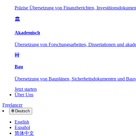
Präzise Übersetzung von Finanzberichten, Investitionsdokume
🏛️
Akademisch
Übersetzung von Forschungsarbeiten, Dissertationen und akade
🚧
Bau
Übersetzung von Bauplänen, Sicherheitsdokumenten und Bauver
Jetzt starten
Über Uns
Freelancer
🌐
Deutsch
English
Español
简体中文