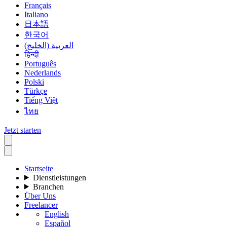
Français
Italiano
日本語
한국어
العربية (الخليج)
हिन्दी
Português
Nederlands
Polski
Türkçe
Tiếng Việt
ไทย
Jetzt starten
Startseite
Dienstleistungen
Branchen
Über Uns
Freelancer
English
Español