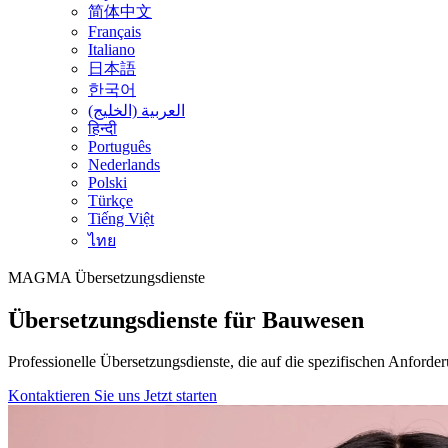
简体中文
Français
Italiano
日本語
한국어
العربية (الخليج)
हिन्दी
Português
Nederlands
Polski
Türkçe
Tiếng Việt
ไทย
MAGMA
Übersetzungsdienste
Übersetzungsdienste für Bauwesen
Professionelle Übersetzungsdienste, die auf die spezifischen Anforde
Kontaktieren Sie uns
Jetzt starten