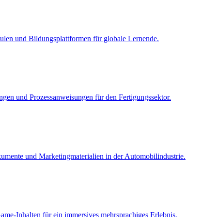
len und Bildungsplattformen für globale Lernende.
ngen und Prozessanweisungen für den Fertigungssektor.
umente und Marketingmaterialien in der Automobilindustrie.
ame-Inhalten für ein immersives mehrsprachiges Erlebnis.