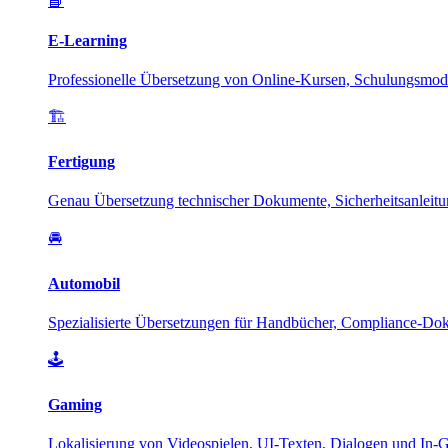
📘
E-Learning
Professionelle Übersetzung von Online-Kursen, Schulungsmodu
🏗️
Fertigung
Genau Übersetzung technischer Dokumente, Sicherheitsanleitu
🚘
Automobil
Spezialisierte Übersetzungen für Handbücher, Compliance-Dok
🕹️
Gaming
Lokalisierung von Videospielen, UI-Texten, Dialogen und In-G