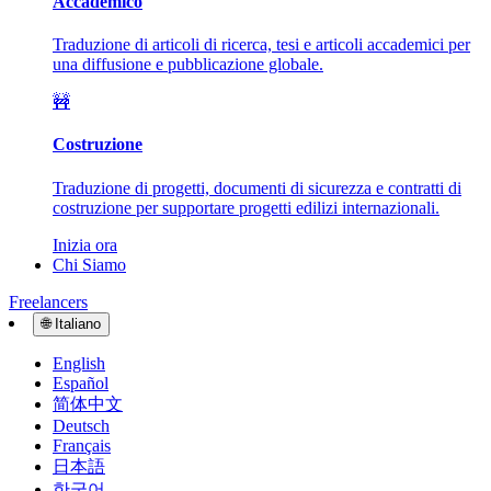
Accademico
Traduzione di articoli di ricerca, tesi e articoli accademici per
una diffusione e pubblicazione globale.
🚧
Costruzione
Traduzione di progetti, documenti di sicurezza e contratti di
costruzione per supportare progetti edilizi internazionali.
Inizia ora
Chi Siamo
Freelancers
🌐
Italiano
English
Español
简体中文
Deutsch
Français
日本語
한국어