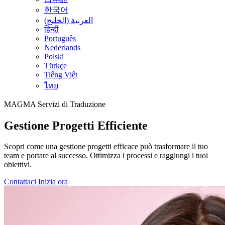
한국어
العربية (الخليج)
हिन्दी
Português
Nederlands
Polski
Türkçe
Tiếng Việt
ไทย
MAGMA
Servizi di Traduzione
Gestione Progetti Efficiente
Scopri come una gestione progetti efficace può trasformare il tuo
team e portare al successo. Ottimizza i processi e raggiungi i tuoi
obiettivi.
Contattaci
Inizia ora