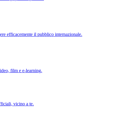
re efficacemente il pubblico internazionale.
ideo, film e e-learning.
iciali, vicino a te.