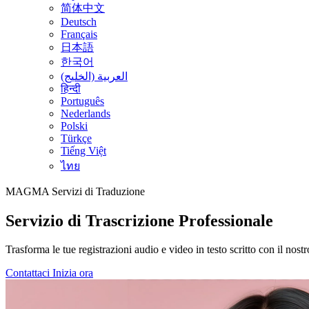
简体中文
Deutsch
Français
日本語
한국어
العربية (الخليج)
हिन्दी
Português
Nederlands
Polski
Türkçe
Tiếng Việt
ไทย
MAGMA
Servizi di Traduzione
Servizio di Trascrizione Professionale
Trasforma le tue registrazioni audio e video in testo scritto con il nost
Contattaci
Inizia ora