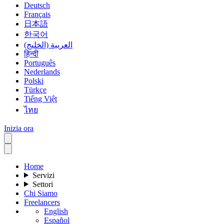
Deutsch
Français
日本語
한국어
العربية (الخليج)
हिन्दी
Português
Nederlands
Polski
Türkçe
Tiếng Việt
ไทย
Inizia ora
Home
Servizi
Settori
Chi Siamo
Freelancers
English
Español