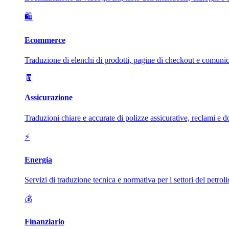
🛍️
Ecommerce
Traduzione di elenchi di prodotti, pagine di checkout e comunica
🧾
Assicurazione
Traduzioni chiare e accurate di polizze assicurative, reclami e d
⚡
Energia
Servizi di traduzione tecnica e normativa per i settori del petroli
💰
Finanziario