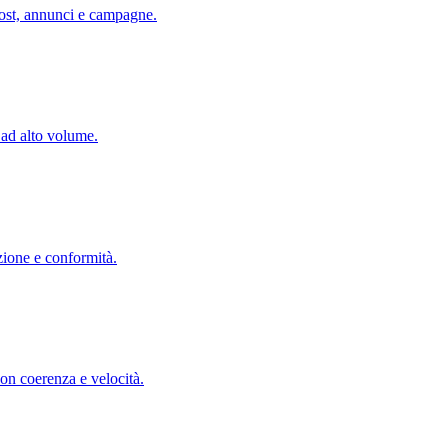
post, annunci e campagne.
 ad alto volume.
zione e conformità.
con coerenza e velocità.