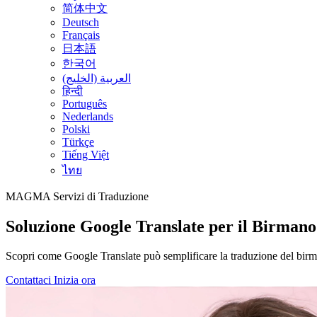
简体中文
Deutsch
Français
日本語
한국어
العربية (الخليج)
हिन्दी
Português
Nederlands
Polski
Türkçe
Tiếng Việt
ไทย
MAGMA
Servizi di Traduzione
Soluzione Google Translate per il Birmano
Scopri come Google Translate può semplificare la traduzione del birm
Contattaci
Inizia ora