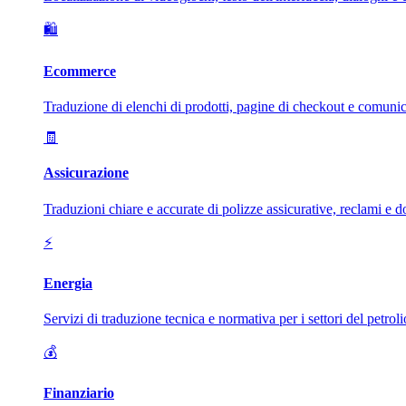
🛍️
Ecommerce
Traduzione di elenchi di prodotti, pagine di checkout e comunica
🧾
Assicurazione
Traduzioni chiare e accurate di polizze assicurative, reclami e d
⚡
Energia
Servizi di traduzione tecnica e normativa per i settori del petroli
💰
Finanziario