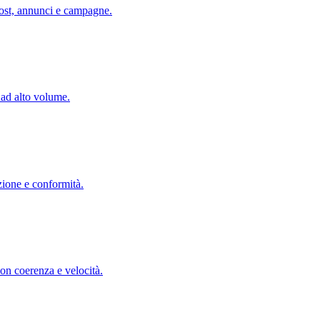
post, annunci e campagne.
 ad alto volume.
zione e conformità.
con coerenza e velocità.