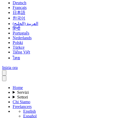
Deutsch
Français
日本語
한국어
العربية (الخليج)
हिन्दी
Português
Nederlands
Polski
Türkçe
Tiếng Việt
ไทย
Inizia ora
Home
Servizi
Settori
Chi Siamo
Freelancers
English
Español