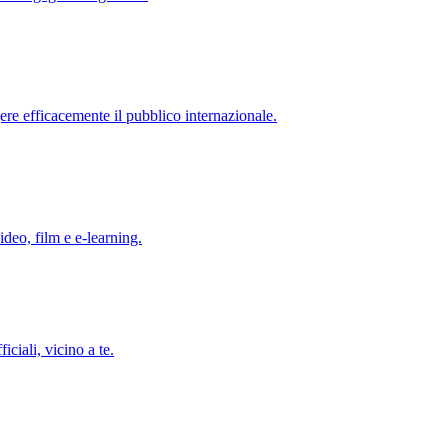
re efficacemente il pubblico internazionale.
ideo, film e e-learning.
iciali, vicino a te.