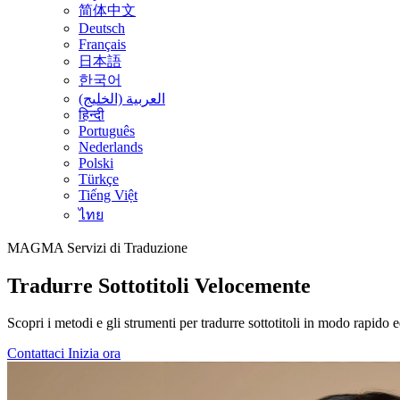
简体中文
Deutsch
Français
日本語
한국어
العربية (الخليج)
हिन्दी
Português
Nederlands
Polski
Türkçe
Tiếng Việt
ไทย
MAGMA
Servizi di Traduzione
Tradurre Sottotitoli Velocemente
Scopri i metodi e gli strumenti per tradurre sottotitoli in modo rapido e
Contattaci
Inizia ora