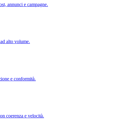
post, annunci e campagne.
 ad alto volume.
zione e conformità.
con coerenza e velocità.