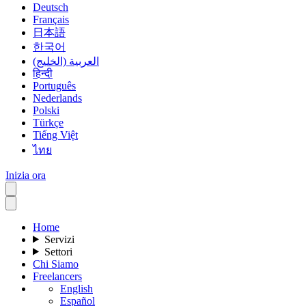
Deutsch
Français
日本語
한국어
العربية (الخليج)
हिन्दी
Português
Nederlands
Polski
Türkçe
Tiếng Việt
ไทย
Inizia ora
Home
Servizi
Settori
Chi Siamo
Freelancers
English
Español