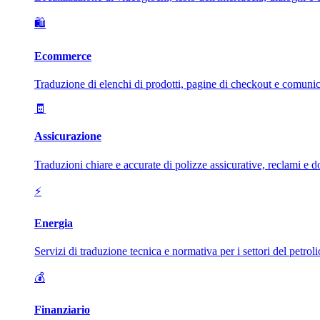
🛍️
Ecommerce
Traduzione di elenchi di prodotti, pagine di checkout e comunica
🧾
Assicurazione
Traduzioni chiare e accurate di polizze assicurative, reclami e d
⚡
Energia
Servizi di traduzione tecnica e normativa per i settori del petroli
💰
Finanziario