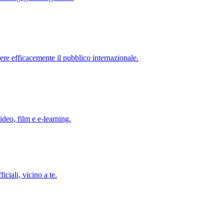
re efficacemente il pubblico internazionale.
ideo, film e e-learning.
iciali, vicino a te.