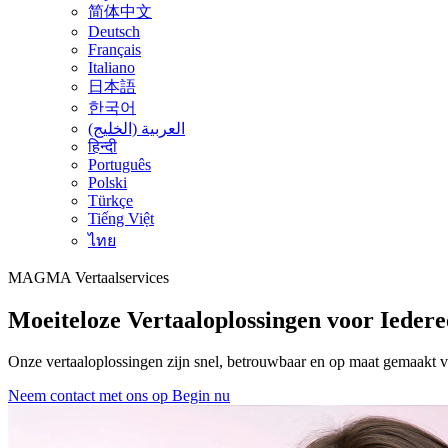
简体中文
Deutsch
Français
Italiano
日本語
한국어
العربية (الخليج)
हिन्दी
Português
Polski
Türkçe
Tiếng Việt
ไทย
MAGMA
Vertaalservices
Moeiteloze Vertaaloplossingen voor Ieder
Onze vertaaloplossingen zijn snel, betrouwbaar en op maat gemaakt 
Neem contact met ons op
Begin nu