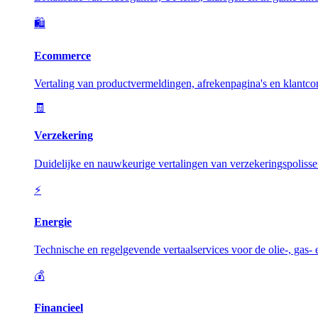
🛍️
Ecommerce
Vertaling van productvermeldingen, afrekenpagina's en klantc
🧾
Verzekering
Duidelijke en nauwkeurige vertalingen van verzekeringspolisse
⚡
Energie
Technische en regelgevende vertaalservices voor de olie-, gas-
💰
Financieel