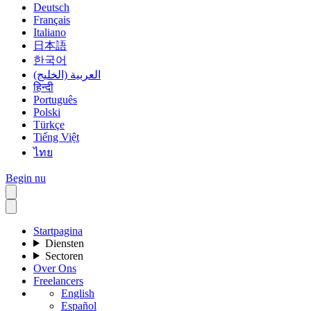
Deutsch
Français
Italiano
日本語
한국어
العربية (الخليج)
हिन्दी
Português
Polski
Türkçe
Tiếng Việt
ไทย
Begin nu
Startpagina
Diensten
Sectoren
Over Ons
Freelancers
English
Español