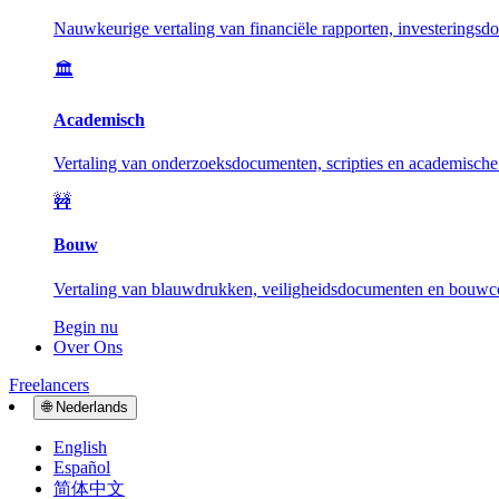
Nauwkeurige vertaling van financiële rapporten, investeringsd
🏛️
Academisch
Vertaling van onderzoeksdocumenten, scripties en academische 
🚧
Bouw
Vertaling van blauwdrukken, veiligheidsdocumenten en bouwcon
Begin nu
Over Ons
Freelancers
🌐
Nederlands
English
Español
简体中文