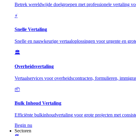
Betrek wereldwijde doelgroepen met professionele vertaling vo
⚡
Snelle Vertaling
Snelle en nauwkeurige vertaaloplossingen voor urgente en grot
🏛️
Overheidsvertaling
Vertaalservices voor overheidscontracten, formulieren, immigrat
📦
Bulk Inhoud Vertaling
Efficiënte bulkinhoudvertaling voor grote projecten met consiste
Begin nu
Sectoren