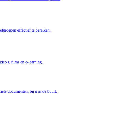
elgroepen effectief te bereiken.
deo's, films en e-learning.
ciële documenten, bij u in de buurt.