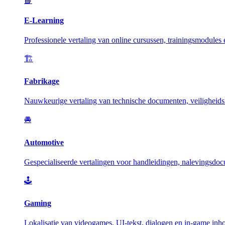
📘
E-Learning
Professionele vertaling van online cursussen, trainingsmodules
🏗️
Fabrikage
Nauwkeurige vertaling van technische documenten, veiligheidsm
🚘
Automotive
Gespecialiseerde vertalingen voor handleidingen, nalevingsdoc
🕹️
Gaming
Lokalisatie van videogames, UI-tekst, dialogen en in-game inh