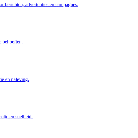
or berichten, advertenties en campagnes.
e behoeften.
ie en naleving.
ntie en snelheid.