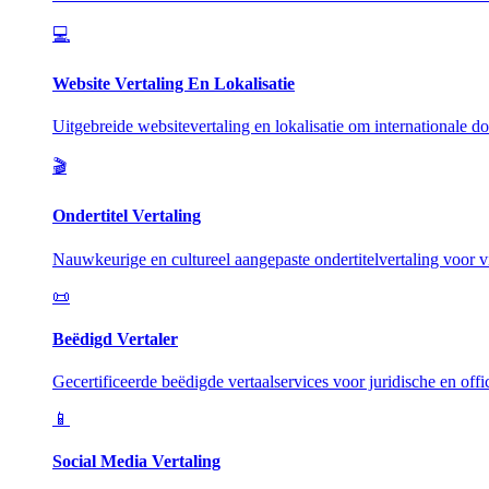
💻
Website Vertaling En Lokalisatie
Uitgebreide websitevertaling en lokalisatie om internationale do
🎬
Ondertitel Vertaling
Nauwkeurige en cultureel aangepaste ondertitelvertaling voor vi
📜
Beëdigd Vertaler
Gecertificeerde beëdigde vertaalservices voor juridische en offi
📱
Social Media Vertaling