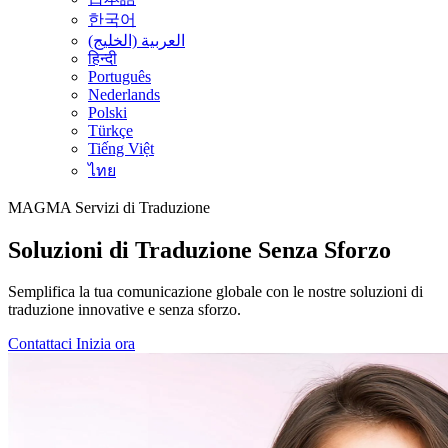
한국어
العربية (الخليج)
हिन्दी
Português
Nederlands
Polski
Türkçe
Tiếng Việt
ไทย
MAGMA
Servizi di Traduzione
Soluzioni di Traduzione Senza Sforzo
Semplifica la tua comunicazione globale con le nostre soluzioni di
traduzione innovative e senza sforzo.
Contattaci
Inizia ora