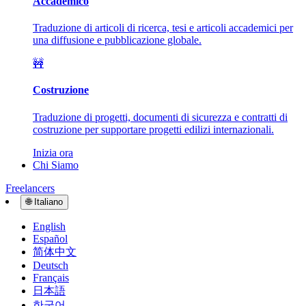
Accademico
Traduzione di articoli di ricerca, tesi e articoli accademici per
una diffusione e pubblicazione globale.
🚧
Costruzione
Traduzione di progetti, documenti di sicurezza e contratti di
costruzione per supportare progetti edilizi internazionali.
Inizia ora
Chi Siamo
Freelancers
🌐
Italiano
English
Español
简体中文
Deutsch
Français
日本語
한국어