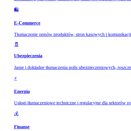
🛍️
E-Commerce
Tłumaczenie opisów produktów, stron kasowych i komunikacji 
🧾
Ubezpieczenia
Jasne i dokładne tłumaczenia polis ubezpieczeniowych, ros
⚡
Energia
Usługi tłumaczeniowe techniczne i regulacyjne dla sektorów rop
💰
Finanse