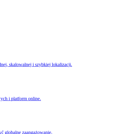
ej, skalowalnej i szybkiej lokalizacji.
ch i platform online.
zyć globalne zaangażowanie.