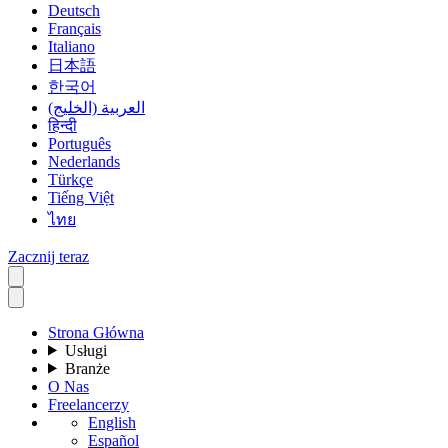
Deutsch
Français
Italiano
日本語
한국어
العربية (الخليج)
हिन्दी
Português
Nederlands
Türkçe
Tiếng Việt
ไทย
Zacznij teraz
Strona Główna
Usługi
Branże
O Nas
Freelancerzy
English
Español