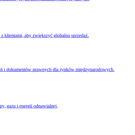
z klientami, aby zwiększyć globalną sprzedaż.
zczeń i dokumentów prawnych dla rynków międzynarodowych.
y, gazu i energii odnawialnej.