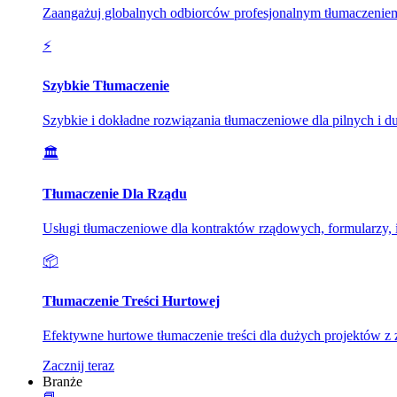
Zaangażuj globalnych odbiorców profesjonalnym tłumaczeniem
⚡
Szybkie Tłumaczenie
Szybkie i dokładne rozwiązania tłumaczeniowe dla pilnych i d
🏛️
Tłumaczenie Dla Rządu
Usługi tłumaczeniowe dla kontraktów rządowych, formularzy, i
📦
Tłumaczenie Treści Hurtowej
Efektywne hurtowe tłumaczenie treści dla dużych projektów z 
Zacznij teraz
Branże