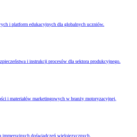
ych i platform edukacyjnych dla globalnych uczniów.
pieczeństwa i instrukcji procesów dla sektora produkcyjnego.
ności i materiałów marketingowych w branży motoryzacyjnej.
 dla immersyjnych doświadczeń wielojęzycznych.