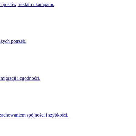
 postów, reklam i kampanii.
użych potrzeb.
migracji i zgodności.
zachowaniem spójności i szybkości.