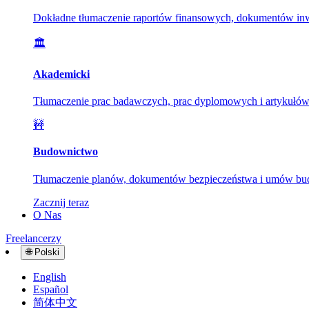
Dokładne tłumaczenie raportów finansowych, dokumentów inwe
🏛️
Akademicki
Tłumaczenie prac badawczych, prac dyplomowych i artykułów ak
🚧
Budownictwo
Tłumaczenie planów, dokumentów bezpieczeństwa i umów bud
Zacznij teraz
O Nas
Freelancerzy
🌐
Polski
English
Español
简体中文