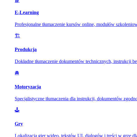
📘
E-Learning
Profesjonalne tłumaczenie kursów online, modułów szkoleniow
🏗️
Produkcja
Dokładne tłumaczenie dokumentów technicznych, instrukcji bez
🚘
Motoryzacja
Specjalistyczne tłumaczenia dla instrukcji, dokumentów zgod
🕹️
Gry
Lokalizacja gier wideo, tekstów UI, dialogów i treści w grze