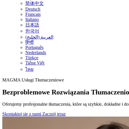
简体中文
Deutsch
Français
Italiano
日本語
한국어
العربية (الخليج)
हिन्दी
Português
Nederlands
Türkçe
Tiếng Việt
ไทย
MAGMA
Usługi Tłumaczeniowe
Bezproblemowe Rozwiązania Tłumaczeni
Oferujemy profesjonalne tłumaczenia, które są szybkie, dokładne i d
Skontaktuj się z nami
Zacznij teraz