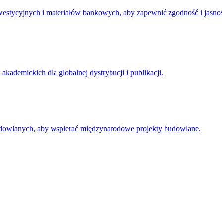
stycyjnych i materiałów bankowych, aby zapewnić zgodność i jasno
ademickich dla globalnej dystrybucji i publikacji.
owlanych, aby wspierać międzynarodowe projekty budowlane.