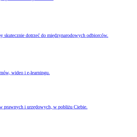
aby skutecznie dotrzeć do międzynarodowych odbiorców.
mów, wideo i e-learningu.
ów prawnych i urzędowych, w pobliżu Ciebie.