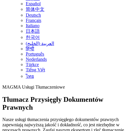
Español
简体中文
Deutsch
Français
Italiano
日本語
한국어
العربية (الخليج)
हिन्दी
Português
Nederlands
Türkçe
Tiếng Việt
ไทย
MAGMA
Usługi Tłumaczeniowe
Tłumacz Przysięgły Dokumentów
Prawnych
Nasze usługi tłumaczenia przysięgłego dokumentów prawnych
zapewniają najwyższą jakość i dokładność, co jest niezbędne w
procesach prawnych. Zaufaj naszym ekspertom i zleć tłumaczenie