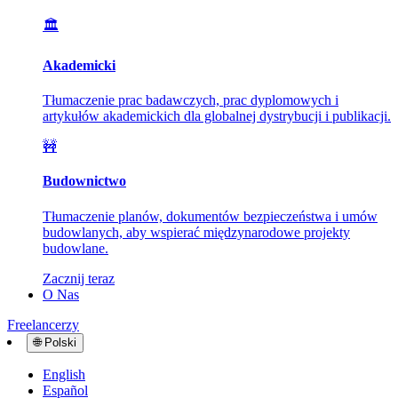
🏛️
Akademicki
Tłumaczenie prac badawczych, prac dyplomowych i
artykułów akademickich dla globalnej dystrybucji i publikacji.
🚧
Budownictwo
Tłumaczenie planów, dokumentów bezpieczeństwa i umów
budowlanych, aby wspierać międzynarodowe projekty
budowlane.
Zacznij teraz
O Nas
Freelancerzy
🌐
Polski
English
Español