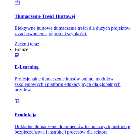
📦
Tłumaczenie Treści Hurtowej
Efektywne hurtowe tłumaczenie treści dla dużych projektów
z zachowaniem spójności i szybkości.
Zacznij teraz
Branże
📘
E-Learning
Profesjonalne tłumaczenie kursów online, modułów
szkoleniowych i platform edukacyjnych dla globalnych
uczniów.
🏗️
Produkcja
Dokładne tłumaczenie dokumentów technicznych, instrukcji
bezpieczeństwa i instrukcji procesów dla sektora