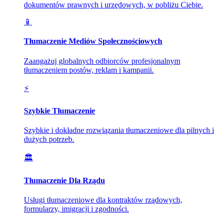
dokumentów prawnych i urzędowych, w pobliżu Ciebie.
📱
Tłumaczenie Mediów Społecznościowych
Zaangażuj globalnych odbiorców profesjonalnym
tłumaczeniem postów, reklam i kampanii.
⚡
Szybkie Tłumaczenie
Szybkie i dokładne rozwiązania tłumaczeniowe dla pilnych i
dużych potrzeb.
🏛️
Tłumaczenie Dla Rządu
Usługi tłumaczeniowe dla kontraktów rządowych,
formularzy, imigracji i zgodności.