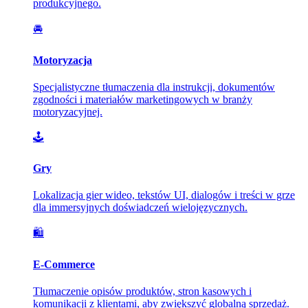
produkcyjnego.
🚘
Motoryzacja
Specjalistyczne tłumaczenia dla instrukcji, dokumentów
zgodności i materiałów marketingowych w branży
motoryzacyjnej.
🕹️
Gry
Lokalizacja gier wideo, tekstów UI, dialogów i treści w grze
dla immersyjnych doświadczeń wielojęzycznych.
🛍️
E-Commerce
Tłumaczenie opisów produktów, stron kasowych i
komunikacji z klientami, aby zwiększyć globalną sprzedaż.