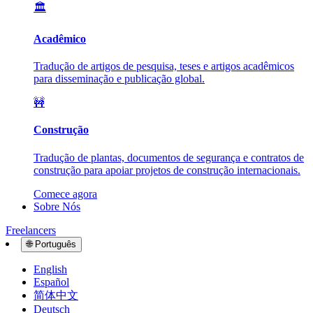
🏛️
Acadêmico
Tradução de artigos de pesquisa, teses e artigos acadêmicos
para disseminação e publicação global.
🚧
Construção
Tradução de plantas, documentos de segurança e contratos de
construção para apoiar projetos de construção internacionais.
Comece agora
Sobre Nós
Freelancers
🌐
Português
English
Español
简体中文
Deutsch