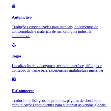
🚘
Automotivo
Traduções especializadas para manuais, documentos de
conformidade e materiais de marketing na indústria
automotiva.
🕹️
Jogos
Localização de videogames, texto de interface, diálogos e
conteúdo in-game para experiências multilíngues imersivas.
🛍️
E-Commerce
Tradução de listagens de produtos, páginas de checkout e
comunicações com clientes para aumentar as vendas globais.