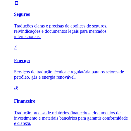
🧾
Seguros
Traduções claras e precisas de apólices de seguros,
reivindicações e documentos legais para mercados
internacionais.
⚡
Energia
Serviços de tradução técnica e regulatória para os setores de
petróleo, gás e energia renovável.
💰
Financeiro
Tradução precisa de relatórios financeiros, documentos de
investimento e materiais bancários para garantir conformidade
e clareza.