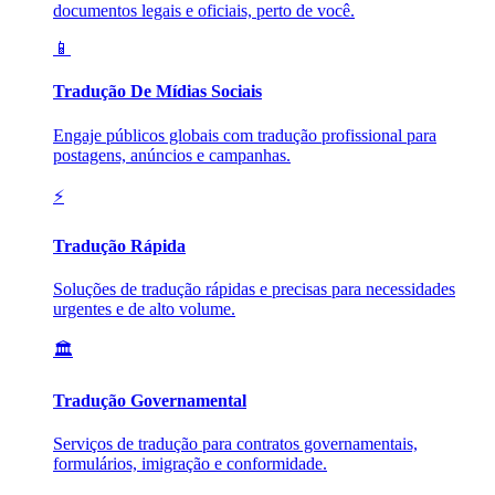
documentos legais e oficiais, perto de você.
📱
Tradução De Mídias Sociais
Engaje públicos globais com tradução profissional para
postagens, anúncios e campanhas.
⚡
Tradução Rápida
Soluções de tradução rápidas e precisas para necessidades
urgentes e de alto volume.
🏛️
Tradução Governamental
Serviços de tradução para contratos governamentais,
formulários, imigração e conformidade.