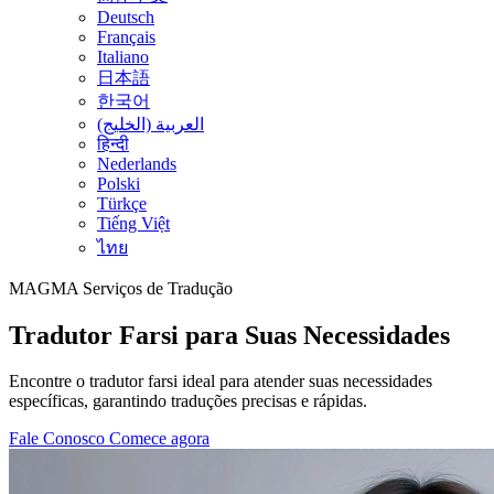
Deutsch
Français
Italiano
日本語
한국어
العربية (الخليج)
हिन्दी
Nederlands
Polski
Türkçe
Tiếng Việt
ไทย
MAGMA
Serviços de Tradução
Tradutor Farsi para Suas Necessidades
Encontre o tradutor farsi ideal para atender suas necessidades
específicas, garantindo traduções precisas e rápidas.
Fale Conosco
Comece agora